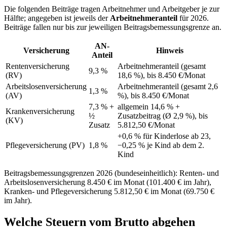
Die folgenden Beiträge tragen Arbeitnehmer und Arbeitgeber je zur
Hälfte; angegeben ist jeweils der
Arbeitnehmeranteil
für 2026.
Beiträge fallen nur bis zur jeweiligen Beitragsbemessungsgrenze an.
AN-
Versicherung
Hinweis
Anteil
Rentenversicherung
Arbeitnehmeranteil (gesamt
9,3 %
(RV)
18,6 %), bis 8.450 €/Monat
Arbeitslosenversicherung
Arbeitnehmeranteil (gesamt 2,6
1,3 %
(AV)
%), bis 8.450 €/Monat
7,3 % +
allgemein 14,6 % +
Krankenversicherung
½
Zusatzbeitrag (Ø 2,9 %), bis
(KV)
Zusatz
5.812,50 €/Monat
+0,6 % für Kinderlose ab 23,
Pflegeversicherung (PV)
1,8 %
−0,25 % je Kind ab dem 2.
Kind
Beitragsbemessungsgrenzen 2026 (bundeseinheitlich): Renten- und
Arbeitslosenversicherung 8.450 € im Monat (101.400 € im Jahr),
Kranken- und Pflegeversicherung 5.812,50 € im Monat (69.750 €
im Jahr).
Welche Steuern vom Brutto abgehen