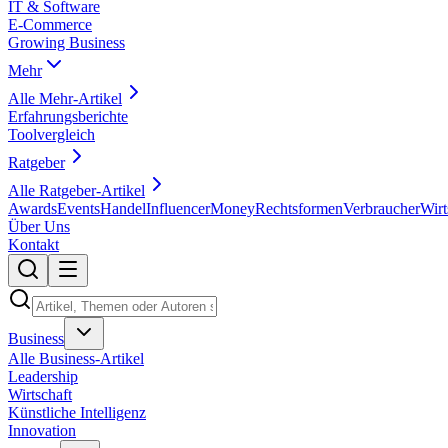
IT & Software
E-Commerce
Growing Business
Mehr
Alle
Mehr
-Artikel
Erfahrungsberichte
Toolvergleich
Ratgeber
Alle
Ratgeber
-Artikel
Awards
Events
Handel
Influencer
Money
Rechtsformen
Verbraucher
Wirt
Über Uns
Kontakt
Business
Alle
Business
-Artikel
Leadership
Wirtschaft
Künstliche Intelligenz
Innovation