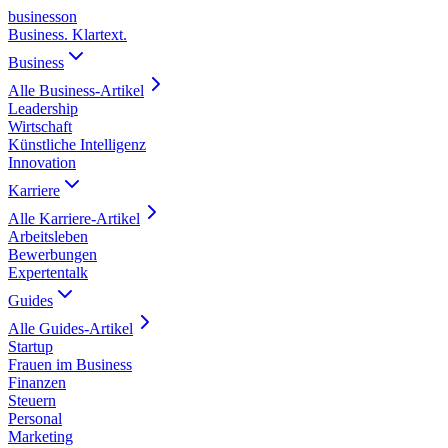
business
on
Business. Klartext.
Business
Alle
Business
-Artikel
Leadership
Wirtschaft
Künstliche Intelligenz
Innovation
Karriere
Alle
Karriere
-Artikel
Arbeitsleben
Bewerbungen
Expertentalk
Guides
Alle
Guides
-Artikel
Startup
Frauen im Business
Finanzen
Steuern
Personal
Marketing