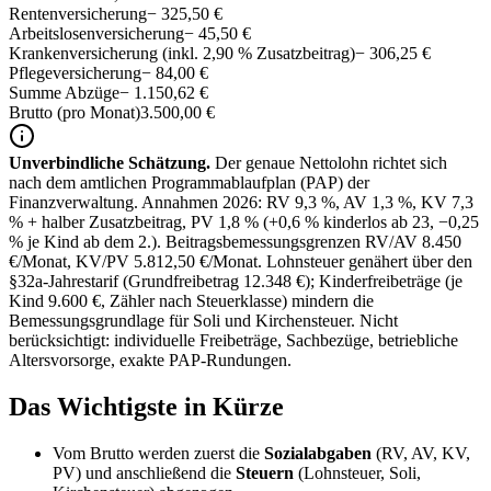
Rentenversicherung
− 325,50 €
Arbeitslosenversicherung
− 45,50 €
Krankenversicherung (inkl. 2,90 % Zusatzbeitrag)
− 306,25 €
Pflegeversicherung
− 84,00 €
Summe Abzüge
−
1.150,62 €
Brutto (pro Monat)
3.500,00 €
Unverbindliche Schätzung.
Der genaue Nettolohn richtet sich
nach dem amtlichen Programmablaufplan (PAP) der
Finanzverwaltung. Annahmen 2026: RV 9,3 %, AV 1,3 %, KV 7,3
% + halber Zusatzbeitrag, PV 1,8 % (+0,6 % kinderlos ab 23, −0,25
% je Kind ab dem 2.). Beitragsbemessungsgrenzen RV/AV 8.450
€/Monat, KV/PV 5.812,50 €/Monat. Lohnsteuer genähert über den
§32a-Jahrestarif (Grundfreibetrag 12.348 €); Kinderfreibeträge (je
Kind 9.600 €, Zähler nach Steuerklasse) mindern die
Bemessungsgrundlage für Soli und Kirchensteuer. Nicht
berücksichtigt: individuelle Frei­beträge, Sachbezüge, betriebliche
Altersvorsorge, exakte PAP-Rundungen.
Das Wichtigste in Kürze
Vom Brutto werden zuerst die
Sozialabgaben
(RV, AV, KV,
PV) und anschließend die
Steuern
(Lohnsteuer, Soli,