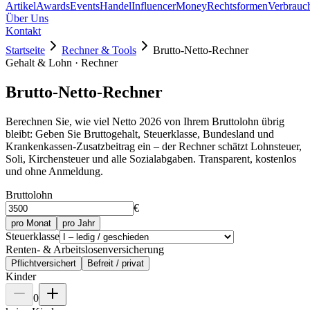
Artikel
Awards
Events
Handel
Influencer
Money
Rechtsformen
Verbrauc
Über Uns
Kontakt
Startseite
Rechner & Tools
Brutto-Netto-Rechner
Gehalt & Lohn · Rechner
Brutto-Netto-Rechner
Berechnen Sie, wie viel Netto 2026 von Ihrem Bruttolohn übrig
bleibt: Geben Sie Bruttogehalt, Steuerklasse, Bundesland und
Krankenkassen-Zusatzbeitrag ein – der Rechner schätzt Lohnsteuer,
Soli, Kirchensteuer und alle Sozialabgaben. Transparent, kostenlos
und ohne Anmeldung.
Bruttolohn
€
pro Monat
pro Jahr
Steuerklasse
Renten- & Arbeitslosenversicherung
Pflichtversichert
Befreit / privat
Kinder
0