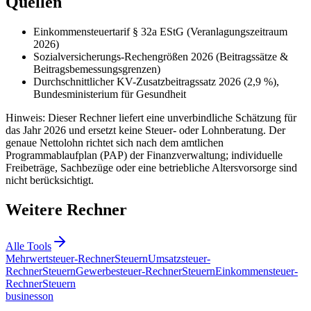
Quellen
Einkommensteuertarif § 32a EStG (Veranlagungszeitraum
2026)
Sozialversicherungs-Rechengrößen 2026 (Beitragssätze &
Beitragsbemessungsgrenzen)
Durchschnittlicher KV-Zusatzbeitragssatz 2026 (2,9 %),
Bundesministerium für Gesundheit
Hinweis: Dieser Rechner liefert eine unverbindliche Schätzung für
das Jahr 2026 und ersetzt keine Steuer- oder Lohnberatung. Der
genaue Nettolohn richtet sich nach dem amtlichen
Programmablaufplan (PAP) der Finanzverwaltung; individuelle
Freibeträge, Sachbezüge oder eine betriebliche Altersvorsorge sind
nicht berücksichtigt.
Weitere Rechner
Alle Tools
Mehrwertsteuer-Rechner
Steuern
Umsatzsteuer-
Rechner
Steuern
Gewerbesteuer-Rechner
Steuern
Einkommensteuer-
Rechner
Steuern
business
on