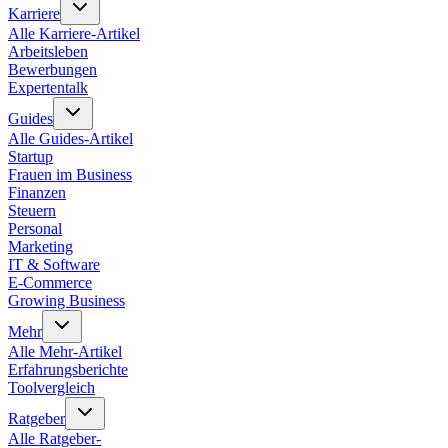
Karriere
Alle
Karriere
-Artikel
Arbeitsleben
Bewerbungen
Expertentalk
Guides
Alle
Guides
-Artikel
Startup
Frauen im Business
Finanzen
Steuern
Personal
Marketing
IT & Software
E-Commerce
Growing Business
Mehr
Alle
Mehr
-Artikel
Erfahrungsberichte
Toolvergleich
Ratgeber
Alle
Ratgeber
-