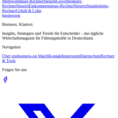
Mehrwertsteuer-Rechner
Steuern
Gewerbesteuer-
Rechner
Steuern
Einkommensteuer-Rechner
Steuern
Stundenlohn-
Rechner
Gehalt & Lohn
business
on
Business. Klartext.
Insights, Strategien und Trends für Entscheider – das tägliche
Wirtschaftsmagazin für Führungskräfte in Deutschland.
Navigation
Über uns
business-on Match
Kontakt
Impressum
Datenschutz
Rechner
& Tools
Folgen Sie uns