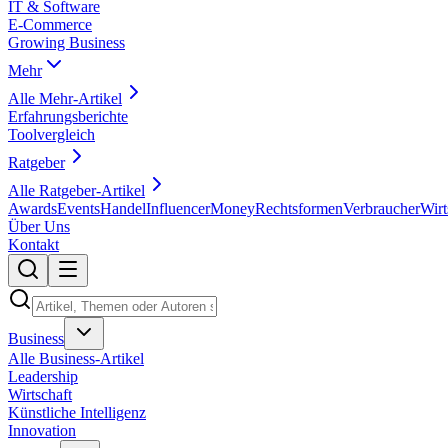
IT & Software
E-Commerce
Growing Business
Mehr
Alle
Mehr
-Artikel
Erfahrungsberichte
Toolvergleich
Ratgeber
Alle
Ratgeber
-Artikel
Awards
Events
Handel
Influencer
Money
Rechtsformen
Verbraucher
Wirt
Über Uns
Kontakt
Business
Alle
Business
-Artikel
Leadership
Wirtschaft
Künstliche Intelligenz
Innovation