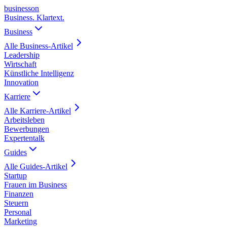
business
on
Business. Klartext.
Business
Alle
Business
-Artikel
Leadership
Wirtschaft
Künstliche Intelligenz
Innovation
Karriere
Alle
Karriere
-Artikel
Arbeitsleben
Bewerbungen
Expertentalk
Guides
Alle
Guides
-Artikel
Startup
Frauen im Business
Finanzen
Steuern
Personal
Marketing