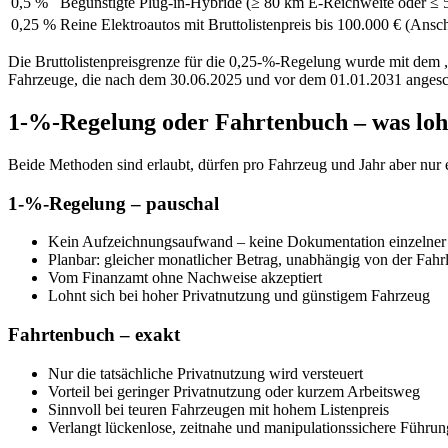
0,5 %
Begünstigte Plug-in-Hybride (≥ 80 km E-Reichweite oder ≤ 5
0,25 %
Reine Elektroautos mit Bruttolistenpreis bis 100.000 € (Ans
Die Bruttolistenpreisgrenze für die 0,25-%-Regelung wurde mit dem „
Fahrzeuge, die nach dem 30.06.2025 und vor dem 01.01.2031 angesc
1-%-Regelung oder Fahrtenbuch – was loh
Beide Methoden sind erlaubt, dürfen pro Fahrzeug und Jahr aber nur 
1-%-Regelung – pauschal
Kein Aufzeichnungsaufwand – keine Dokumentation einzelner
Planbar: gleicher monatlicher Betrag, unabhängig von der Fahr
Vom Finanzamt ohne Nachweise akzeptiert
Lohnt sich bei hoher Privatnutzung und günstigem Fahrzeug
Fahrtenbuch – exakt
Nur die tatsächliche Privatnutzung wird versteuert
Vorteil bei geringer Privatnutzung oder kurzem Arbeitsweg
Sinnvoll bei teuren Fahrzeugen mit hohem Listenpreis
Verlangt lückenlose, zeitnahe und manipulationssichere Führun