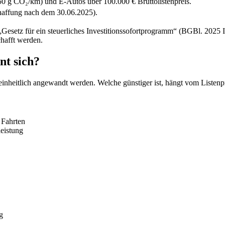
0 g CO₂/km) und E-Autos über 100.000 € Bruttolistenpreis.
chaffung nach dem 30.06.2025).
Gesetz für ein steuerliches Investitionssofortprogramm“ (BGBl. 2025 I
hafft werden.
nt sich?
einheitlich angewandt werden. Welche günstiger ist, hängt vom Listenp
 Fahrten
leistung
g