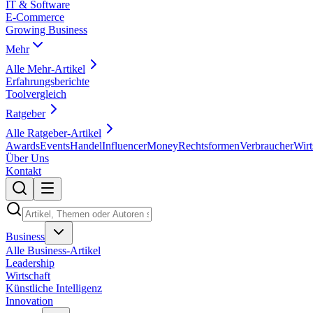
IT & Software
E-Commerce
Growing Business
Mehr
Alle
Mehr
-Artikel
Erfahrungsberichte
Toolvergleich
Ratgeber
Alle
Ratgeber
-Artikel
Awards
Events
Handel
Influencer
Money
Rechtsformen
Verbraucher
Wirt
Über Uns
Kontakt
Business
Alle
Business
-Artikel
Leadership
Wirtschaft
Künstliche Intelligenz
Innovation