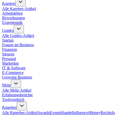
Karriere
Alle
Karriere
-Artikel
Arbeitsleben
Bewerbungen
Expertentalk
Guides
Alle
Guides
-Artikel
Startup
Frauen im Business
Finanzen
Steuern
Personal
Marketing
IT & Software
E-Commerce
Growing Business
Mehr
Alle
Mehr
-Artikel
Erfahrungsberichte
Toolvergleich
Ratgeber
Alle
Ratgeber
-Artikel
Awards
Events
Handel
Influencer
Money
Rechtsf