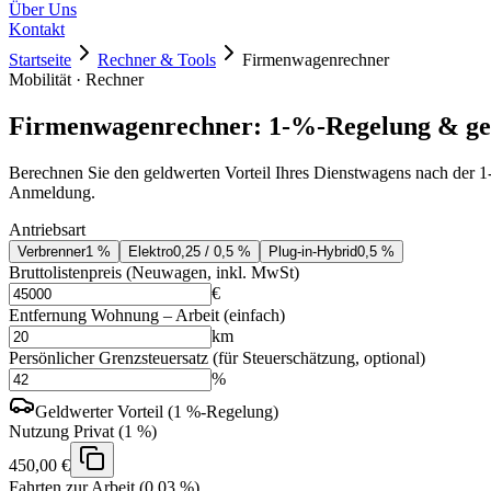
Über Uns
Kontakt
Startseite
Rechner & Tools
Firmenwagenrechner
Mobilität · Rechner
Firmenwagenrechner: 1-%-Regelung & gel
Berechnen Sie den geldwerten Vorteil Ihres Dienstwagens nach der 1-
Anmeldung.
Antriebsart
Verbrenner
1 %
Elektro
0,25 / 0,5 %
Plug-in-Hybrid
0,5 %
Bruttolistenpreis (Neuwagen, inkl. MwSt)
€
Entfernung Wohnung – Arbeit (einfach)
km
Persönlicher Grenzsteuersatz
(für Steuerschätzung, optional)
%
Geldwerter Vorteil (
1 %
-Regelung)
Nutzung Privat (1 %)
450,00 €
Fahrten zur Arbeit (0,03 %)