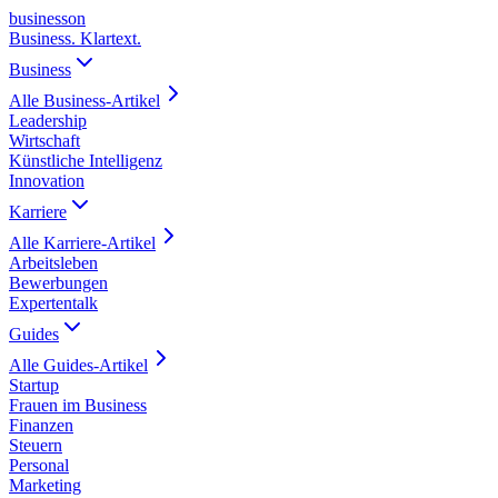
business
on
Business. Klartext.
Business
Alle
Business
-Artikel
Leadership
Wirtschaft
Künstliche Intelligenz
Innovation
Karriere
Alle
Karriere
-Artikel
Arbeitsleben
Bewerbungen
Expertentalk
Guides
Alle
Guides
-Artikel
Startup
Frauen im Business
Finanzen
Steuern
Personal
Marketing