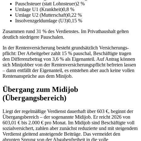
Pauschsteuer (statt Lohnsteuer)
2 %
Umlage U1 (Krankheit)
0,8 %
Umlage U2 (Mutterschaft)
0,22 %
Insolvenzgeldumlage (U3)
0,15 %
Zusammen rund 31 % des Verdienstes. Im Privathaushalt gelten
deutlich niedrigere Pauschalen.
In der Rentenversicherung besteht grundsätzlich Versicherungs­
pflicht: Der Arbeitgeber zahlt 15 % pauschal, Beschäftigte tragen
den Differenzbetrag von 3,6 % als Eigenanteil. Auf Antrag können
sich Minijobber von der Rentenversicherungspflicht befreien lassen
– dann entfällt der Eigenanteil, es entstehen aber auch keine vollen
Rentenansprüche aus dem Minijob.
Übergang zum Midijob
(Übergangsbereich)
Liegt der regelmäßige Verdienst dauerhaft über 603 €, beginnt der
Übergangsbereich – der sogenannte Midijob. Er reicht 2026 von
603,01 € bis 2.000 € pro Monat. Im Midijob sind Beschäftigte voll
sozialversichert, zahlen aber zunächst reduzierte und mit steigendem
Verdienst gleitend ansteigende Beiträge. Das vermeidet den
abrupten Sprung von der Abgabenfreiheit in die volle