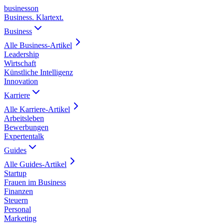
business
on
Business. Klartext.
Business
Alle
Business
-Artikel
Leadership
Wirtschaft
Künstliche Intelligenz
Innovation
Karriere
Alle
Karriere
-Artikel
Arbeitsleben
Bewerbungen
Expertentalk
Guides
Alle
Guides
-Artikel
Startup
Frauen im Business
Finanzen
Steuern
Personal
Marketing