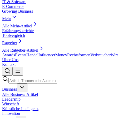
IT & Software
E-Commerce
Growing Business
Mehr
Alle
Mehr
-Artikel
Erfahrungsberichte
Toolvergleich
Ratgeber
Alle
Ratgeber
-Artikel
Awards
Events
Handel
Influencer
Money
Rechtsformen
Verbraucher
Wirt
Über Uns
Kontakt
Business
Alle
Business
-Artikel
Leadership
Wirtschaft
Künstliche Intelligenz
Innovation