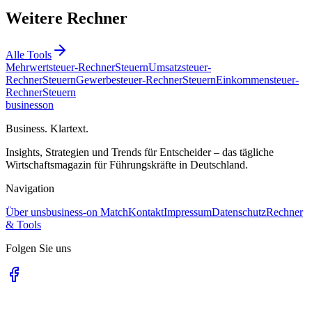
Weitere Rechner
Alle Tools
Mehrwertsteuer-Rechner
Steuern
Umsatzsteuer-
Rechner
Steuern
Gewerbesteuer-Rechner
Steuern
Einkommensteuer-
Rechner
Steuern
business
on
Business. Klartext.
Insights, Strategien und Trends für Entscheider – das tägliche
Wirtschaftsmagazin für Führungskräfte in Deutschland.
Navigation
Über uns
business-on Match
Kontakt
Impressum
Datenschutz
Rechner
& Tools
Folgen Sie uns