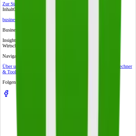
Zur Startseite
Inhalt
0
von
0
business
on
Business. Klartext.
Insights, Strategien und Trends für Entscheider – das tägliche
Wirtschaftsmagazin für Führungskräfte in Deutschland.
Navigation
Über uns
business-on Match
Kontakt
Impressum
Datenschutz
Rechner
& Tools
Folgen Sie uns