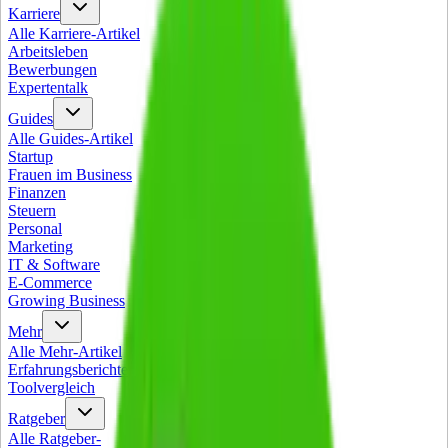
Karriere
Alle
Karriere
-Artikel
Arbeitsleben
Bewerbungen
Expertentalk
Guides
Alle
Guides
-Artikel
Startup
Frauen im Business
Finanzen
Steuern
Personal
Marketing
IT & Software
E-Commerce
Growing Business
Mehr
Alle
Mehr
-Artikel
Erfahrungsberichte
Toolvergleich
Ratgeber
Alle
Ratgeber
-