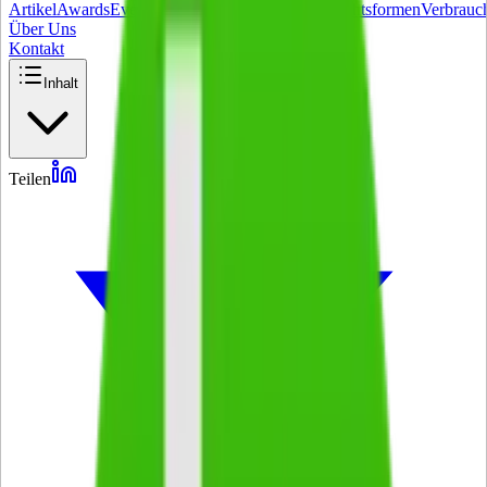
Artikel
Awards
Events
Handel
Influencer
Money
Rechtsformen
Verbrauc
Über Uns
Kontakt
Inhalt
Teilen