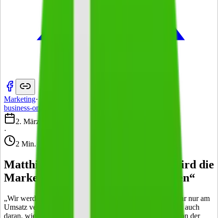
Marketing
·
business-on.de Redaktion
·
2. März 2020
·
2 Min.
Matthias Hofmann: „Der Handel wird die
Markenkommunikation übernehmen“
„Wir werden erleben, dass der Handel zukünftig nicht mehr nur am
Umsatz verkaufter Waren gemessen werden wird, sondern auch
daran, wie er das Marketing und die Markenkommunikation der