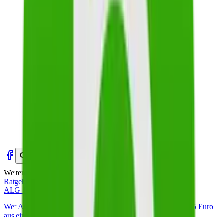
Weitere Artikel
Zur Startseite
Ratgeber
ALG 1 Zuverdienst – was 2026 gilt
Wer Arbeitslosengeld I bezieht, darf 2026 monatlich bis zu 165 Euro
aus einem Nebenjob behalten, ohne dass das Arbeitslosengeld