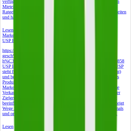
verfügbar. Betroffen sind vor allem Auswanderer mit deutschen
Mieteinnahmen und Rentner mit Wohnsitz im Ausland. Dieser
Ratgeber erläutert die Rechtsgrundlagen, Gestaltungsmöglichkeiten
und häufige Praxisfehler.
Lesen
Marketing
USP Bedeutung – was ein Alleinstellungsmerkmal ausmacht
https://www.istockphoto.com/de/foto/gl%C3%BCckliche-
gesch%C3%A4ftsfrau-mittleren-alters-managerin-beim-
h%C3%A4ndesch%C3%BCtteln-bei-gm2004890520-560421858
USP Bedeutung – was ein Alleinstellungsmerkmal ausmacht USP
steht für Unique Selling Proposition (auch Unique Selling Point)
und bezeichnet im Deutschen das Alleinstellungsmerkmal eines
Produkts, einer Dienstleistung oder eines Unternehmens. Im
Marketing ist der Begriff zentral: Gemeint ist das entscheidende
Verkaufsversprechen, das ein Angebot in der Wahrnehmung der
Zielgruppe unverwechselbar macht und die Kaufentscheidung
beeinflusst. Der folgende Artikel erklärt die USP Bedeutung, zeigt
Wege zur Entwicklung eines belastbaren Alleinstellungsmerkmals
und ordnet ein, warum das Konzept auch 2026 relevant bleibt.
Lesen