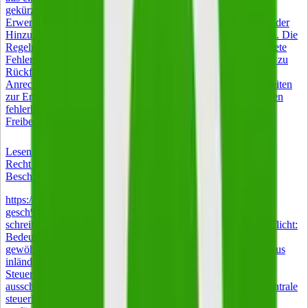
gekürzt wird. Voraussetzung ist, dass die wöchentliche
Erwerbstätigkeit unter 15 Stunden bleibt. Jeder Euro oberhalb der
Hinzuverdienstgrenze wird vollständig vom ALG I abgezogen. Die
Regeln wirken auf den ersten Blick einfach, haben aber konkrete
Fehlerquellen bei Anrechnung, Meldepflichten und Steuer, die zu
Rückforderungen führen können. Dieser Guide erklärt die
Anrechnungsmechanik mit Beispielrechnung, zeigt Möglichkeiten
zur Erhöhung des Freibetrags und hilft beim Widerspruch gegen
fehlerhafte Bescheide. Die Kurzversion 165 Euro monatlicher
Freibetrag auf den Nebenverdienst bei ALG-I-Bezug.
Lesen
Recht & Steuern
Beschränkte Steuerpflicht: Bedeutung und Anwendung
https://www.istockphoto.com/de/foto/nahaufnahme-eines-
gesch%C3%A4ftsmanns-der-statistiken-und-grafiken-am-
schreibtisch-gm2211543779-628526355 Beschränkte Steuerpflicht:
Bedeutung und Anwendung Wer keinen Wohnsitz und keinen
gewöhnlichen Aufenthalt in Deutschland hat, aber Einkünfte aus
inländischen Quellen bezieht, unterliegt der beschränkten
Steuerpflicht nach § 1 Absatz 4 EStG. Besteuert wird dann
ausschließlich der im Inland erzielte Teil des Einkommens. Zentrale
steuerliche Entlastungen entfallen oder sind nur eingeschränkt