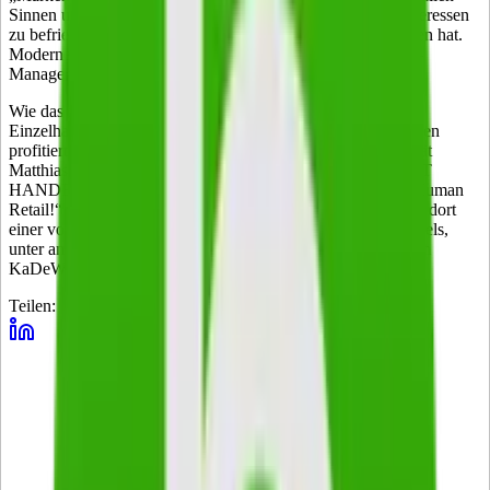
Sinnen und einzeln anzusprechen und seine Informationsinteressen
zu befriedigen bevor er sie selbst gedacht oder ausgesprochen hat.
Moderne Markenkommunikation ist proaktiv“, so der Scala-
Manager.
Wie das funktionieren kann, wie auch der mittelständische
Einzelhandel von neuen Technologien und Geschäftsmodellen
profitiert und was heute schon technischer Standard ist, verrät
Matthias Hofmann im Rahmen des Fachforums „ZUKUNFT
HANDEL?Multi Channel, Cross Channel, No Channel = Human
Retail!“ am 13. März im Soho House in Berlin. Hofmann ist dort
einer von mehreren Sprechern aus allen Bereichen des Handels,
unter anderem von Nike, Ikea, Lekkerland, Daimler und dem
KaDeWe.
Teilen: