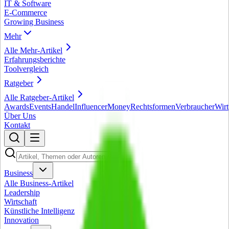
IT & Software
E-Commerce
Growing Business
Mehr
Alle
Mehr
-Artikel
Erfahrungsberichte
Toolvergleich
Ratgeber
Alle
Ratgeber
-Artikel
Awards
Events
Handel
Influencer
Money
Rechtsformen
Verbraucher
Wirt
Über Uns
Kontakt
Business
Alle
Business
-Artikel
Leadership
Wirtschaft
Künstliche Intelligenz
Innovation