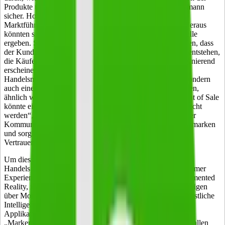
Produkte und Hersteller unterstützt“, ist sich Matthias Hofmann
sicher. Hofmann ist DACH-Manager des Digital-Signage-
Marktführers Scala und ausgewiesener Handelsexperte. Hieraus
könnten sich mittelfristig auch ganz andere Geschäftsmodelle
ergeben. Statt Waren nur in Regale zu räumen und zu hoffen, dass
der Kunde zugreift, könnten ganzheitliche Erlebniswelten entstehen,
die Käufer an eine bestimmte Marke binden und diese faszinierend
erscheinen lassen. Der Handel könnte so nicht nur von
Handelsmargen und Werbekostenzuschüssen profitieren, sondern
auch einen Teil der Marketing- und Werbeetats abbekommen,
ähnlich wie derzeit das Web. „Wo anders als direkt am Point of Sale
könnte eine Marke oder ein Produkt besser erlebbarer gemacht
werden“, fragt Hofmann. Idealerweise verbünden sich in der
Kommunikation starke Handelsmarken mit starken Produktmarken
und sorgten so für maximale Image-Transfers und
Vertrauensvorschüsse.
Um dies zu ermöglichen sei eine weitere Digitalisierung des
Handels und ein neues Bewusstsein für eine moderne Customer
Experience notwendig. Technologien wie Virtual- und Augmented
Reality, individuelle und kundenbezogene Informationsanzeigen
über Monitore oder das Smartphone des Käufers sowie Künstliche
Intelligenz, Nearfield Communication und Social-Media-
Applikationen müssten mehr Einzug im Handel halten.
„Markeninszenierung im Handel bedeutet, den Kunden mit allen