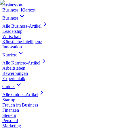
business
on
Business. Klartext.
Business
Alle
Business
-Artikel
Leadership
Wirtschaft
Künstliche Intelligenz
Innovation
Karriere
Alle
Karriere
-Artikel
Arbeitsleben
Bewerbungen
Expertentalk
Guides
Alle
Guides
-Artikel
Startup
Frauen im Business
Finanzen
Steuern
Personal
Marketing