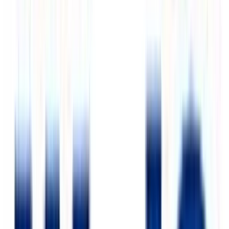
Casinos unmöglich, mit 96 Prozent RTP profitabel zu arbeiten. Die
Lösung für viele deutsche Online-Casinos bestand darin, die
Spieleauswahl anzupassen oder
Bonusangebote
zu reduzieren.
Spielbanken vs. Online-Casinos: Der direkte
Vergleich
Ein präziser Vergleich zwischen traditionellen Spielbanken und
modernen Online-Casinos zeigt deutliche Unterschiede in der
Kostenstruktur und den Auszahlungsquoten.
Traditionelle Spielbanken wie das Casino Baden-Baden arbeiten mit
einem Hausvorteil von 2,7 Prozent beim Roulette mit europäischem
Rad. Die Spielautomaten in klassischen Spielbanken bieten einen
RTP von lediglich 85 bis 90 Prozent, während die Betriebskosten
durch Personal, Immobilie und Energie zwischen 60 und 70 Prozent
des Umsatzes verschlingen, was zu einer Gewinnmarge von 8 bis
12 Prozent führt.
Im Gegensatz dazu zeigt das beste Casino online, lizenziert durch
die GGL, eine völlig andere Struktur. Online Slots erreichen RTP-
Werte von 94 bis 97 Prozent, wobei beliebte Titel wie Book of Dead
bei 96,21 Prozent und Starburst bei 96,09 Prozent liegen. Das Live
Casino bietet sogar RTP-Werte von 97 bis 99 Prozent. Die
Betriebskosten fallen mit 20 bis 30 Prozent des Umsatzes deutlich