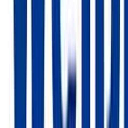
sich auf, Termine verschieben sich, die Kosten geraten aus dem
Ruder. Dabei lässt sich vieles davon vermeiden wenn Bauherren bei
der Wahl ihres Baupartners auf die richtigen Kriterien achten.
Entscheidend sind vor allem vier Punkte: nachgewiesene
Qualifikation, ein abgestimmtes Leistungsspektrum aus einer Hand,
regionale Verwurzelung sowie verbindliche Kommunikation und
Termintreue. Warum die Wahl des Bauunternehmens über Erfolg
oder Frust entscheidet Die Entscheidung für ein Bauunternehmen ist
keine Formalität sie legt den Grundstein für den gesamten
Projektverlauf. Bauen ist komplex: Viele Gewerke greifen
ineinander, Material muss rechtzeitig auf der Baustelle sein, und
auch das Wetter spielt nicht immer mit. Wer auf den falschen Partner
setzt, merkt das oft erst, wenn es teuer wird.
6 Min. Lesezeit
Lesen
Wirtschaftslexikon
Fenster sanieren ohne Komplettaustausch: Wann der Scheibentausch
die wirtschaftlichere Lösung ist
Ein Scheibenaustausch ist oft die wirtschaftlichere Lösung als der
komplette Fenstertausch vorausgesetzt, Ihr Rahmen ist noch intakt,
verzugsfrei und dicht. Steigende Energiepreise und ein angespannter
Handwerkermarkt zwingen Eigentümer und Unternehmer dazu, ihre
Sanierungsbudgets genauer zu planen. Bei alten Fenstern denken
viele sofort an einen kompletten Austausch aller Elemente, dabei