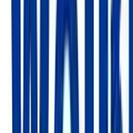
Staat oder Land, 6,00 Euro werden für Betriebskosten benötigt, und
1,20 Euro oder 10 Prozent verbleiben als Spielbanken-Gewinn.
Bei Lotto 6aus49 zeigt sich die extremste Verteilung: Von 100 Euro
gehen lediglich 50,00 Euro zurück an Spieler, 23,40 Euro erhält der
Staat, 16,60 Euro fließen an gemeinnützige Zwecke und 10,00 Euro
decken die Verwaltung.
Die Antwort auf die Ausgangsfrage lautet eindeutig: Der Staat
profitiert am meisten – mit 57 Prozent der Verluste bei Online-
Glücksspiel und 40 Prozent bei Lotto, ohne eigenes Risiko und mit
minimalen Kosten. Casino-Anbieter verdienen überraschend wenig
mit nur 0,5 bis 3 Prozent netto, tragen aber hohes Risiko durch
Marketing-Investitionen und Regulierungskosten.
Deutsche Spieler verlieren garantiert langfristig, doch die Verteilung
dieser Verluste ist extrem ungleich: Eine kleine Minderheit gewinnt
erheblich, finanziert durch die Verluste der großen Mehrheit. Die
Suche nach dem besten Casino kann Verluste zwar minimieren – die
Differenz zwischen 94 Prozent und 97 Prozent RTP entspricht 3
Prozentpunkten oder 30 Euro weniger Verlust pro 1.000 Euro
Einsatz – aber nicht eliminieren, denn die Mathematik ist
unerbittlich.
Die GGL hat durch ihre Regulierung die Sicherheit für Spieler