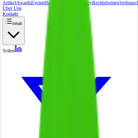
Artikel
Awards
Events
Handel
Influencer
Money
Rechtsformen
Verbrauc
Über Uns
Kontakt
Inhalt
Teilen