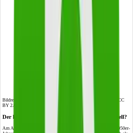
Bildrechte: Flickr
digital-marketing-trends
Automotive Social
CC
BY 2.0
Bestimmte Rechte vorbehalten
Der klassische Marketing-Mix: Heute noch aktuell?
Am Anfang war Neil H. Borden – dieser entwickelte in den 1950er-