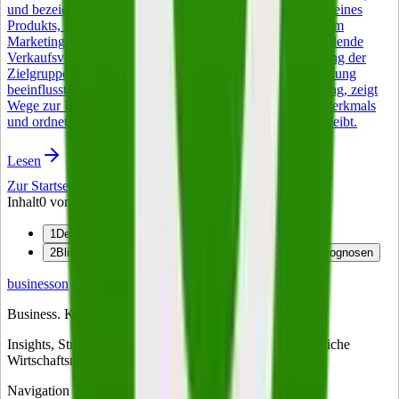
und bezeichnet im Deutschen das Alleinstellungsmerkmal eines
Produkts, einer Dienstleistung oder eines Unternehmens. Im
Marketing ist der Begriff zentral: Gemeint ist das entscheidende
Verkaufsversprechen, das ein Angebot in der Wahrnehmung der
Zielgruppe unverwechselbar macht und die Kaufentscheidung
beeinflusst. Der folgende Artikel erklärt die USP Bedeutung, zeigt
Wege zur Entwicklung eines belastbaren Alleinstellungsmerkmals
und ordnet ein, warum das Konzept auch 2026 relevant bleibt.
Lesen
Zur Startseite
Inhalt
0
von
2
1
Der klassische Marketing-Mix: Heute noch aktuell?
2
Blick in die Marketing-Zukunft: Entwicklungen und Prognosen
business
on
Business. Klartext.
Insights, Strategien und Trends für Entscheider – das tägliche
Wirtschaftsmagazin für Führungskräfte in Deutschland.
Navigation