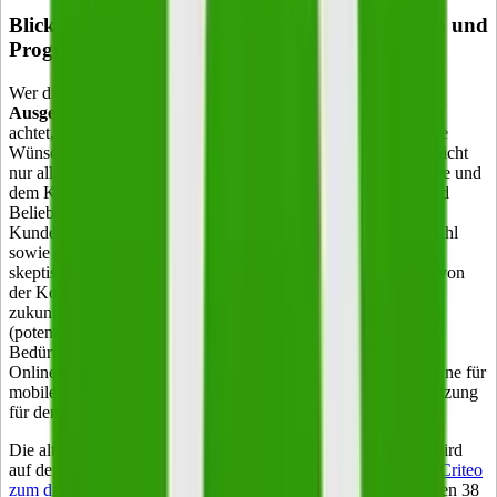
Blick in die Marketing-Zukunft: Entwicklungen und
Prognosen
Wer diese Instrumente des Marketings richtig nutzt und auf
Ausgewogenheit zwischen Online- und Offline-Aktivitäten
achtet, kennt schon früh den Wert seiner Geschäftsidee und die
Wünsche der Kunden. Wie die Kundenansprache erfolgt, ist nicht
nur alleine von der Dienstleistung/dem Produkt, der Zielgruppe und
dem Kampagnenziel abhängig. Denn mit der Schnelligkeit und
Beliebtheit des Onlineshoppings sind auch die Ansprüche der
Kunden gestiegen – sowohl was den Preis als auch die Auswahl
sowie die Kommunikation betrifft. Verbraucher sind heute
skeptischer und informierter als noch vor 20 Jahren. Um sich von
der Konkurrenz abzuheben, sollten Shop-Betreiber auf
zukunftsweisende Marketingstrategien setzen. Dazu zählt, mit
(potenziellen) Kunden in einen Dialog zu treten und deren
Bedürfnisse möglichst genau zu kennen. So verzeichnen
Onlineshops immer mehr Bestelleingänge via Smartphone – eine für
mobile Endgeräte optimierte Website ist heute Grundvoraussetzung
für den Erfolg.
Die alte Regel „Gesucht wird auf dem Smartphone, gekauft wird
auf dem Desktop“ gilt nicht mehr. Einer aktuellen
Studie von Criteo
zum digitalen Einkaufsverhalten in Deutschland
zufolge werden 38