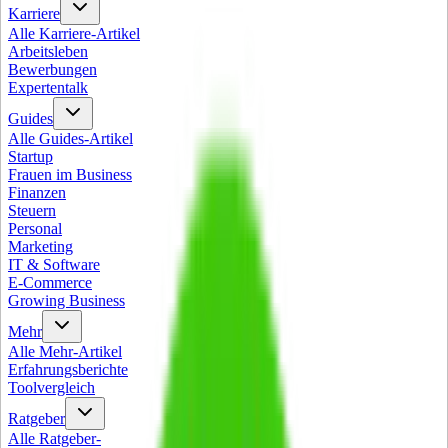
Karriere
Alle
Karriere
-Artikel
Arbeitsleben
Bewerbungen
Expertentalk
Guides
Alle
Guides
-Artikel
Startup
Frauen im Business
Finanzen
Steuern
Personal
Marketing
IT & Software
E-Commerce
Growing Business
Mehr
Alle
Mehr
-Artikel
Erfahrungsberichte
Toolvergleich
Ratgeber
Alle
Ratgeber
-