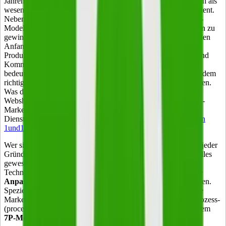
Jahren den
Marketing-Mix
, der Unternehmen auch heute noch als
wesentliches Erfolgsinstrument für erfolgreiche Kampagnen dient.
Neben dem AIDA-Modell von Elmo Lewis zählt auch das 4P-
Modell zu den bewährten Konzepten, um (potenzielle) Kunden zu
gewinnen und zu halten. Der Name setzt sich zusammen aus den
Anfangsbuchstaben der vier Säulen. Diese bestehen aus der
Produkt- (product), Preis- (price), Distributions- (placement) und
Kommunikationspolitik (public relation). Vereinfacht gesagt
bedeutet das, mit dem richtigen Produkt, am richtigen Ort, mit dem
richtigen Preis über den richtigen Vertriebskanal Erfolg zu haben.
Was das im Einzelnen für Onlinehändler bedeutet und warum
Webshop-Betreiber, die Produkte verkaufen, das klassische 4P-
Marketingmodell besser für sich nutzen können als
Dienstleistungsunternehmen,
erklärt dieser Ratgeberbeitrag von
1und1 anschaulich am Beispiel der Modeindustrie
.
Wer sich eingehender mit dem Thema befasst – und das sollte jeder
Gründer tun – stellt jedoch schnell fest: Das kann noch nicht alles
gewesen sein. Denn die rasante Weiterentwicklung von
Technologien im 21. Jahrhundert erfordert eine kontinuierliche
Anpassung des Modells
durch Erfahrungswerte und Prognosen.
Speziell für den Dienstleistungssektor wurde der ursprüngliche
Marketing-Mix bereits um die Faktoren Personal- (people), Prozess-
(processes) und Ausstattungspolitik (physical evidence) zu einem
7P-Modell
erweitert.