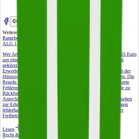
Weitere Artikel
Zur Startseite
Ratgeber
ALG 1 Zuverdienst – was 2026 gilt
Wer Arbeitslosengeld I bezieht, darf 2026 monatlich bis zu 165 Euro
aus einem Nebenjob behalten, ohne dass das Arbeitslosengeld
gekürzt wird. Voraussetzung ist, dass die wöchentliche
Erwerbstätigkeit unter 15 Stunden bleibt. Jeder Euro oberhalb der
Hinzuverdienstgrenze wird vollständig vom ALG I abgezogen. Die
Regeln wirken auf den ersten Blick einfach, haben aber konkrete
Fehlerquellen bei Anrechnung, Meldepflichten und Steuer, die zu
Rückforderungen führen können. Dieser Guide erklärt die
Anrechnungsmechanik mit Beispielrechnung, zeigt Möglichkeiten
zur Erhöhung des Freibetrags und hilft beim Widerspruch gegen
fehlerhafte Bescheide. Die Kurzversion 165 Euro monatlicher
Freibetrag auf den Nebenverdienst bei ALG-I-Bezug.
Lesen
Recht & Steuern