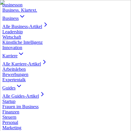
business
on
Business. Klartext.
Business
Alle
Business
-Artikel
Leadership
Wirtschaft
Künstliche Intelligenz
Innovation
Karriere
Alle
Karriere
-Artikel
Arbeitsleben
Bewerbungen
Expertentalk
Guides
Alle
Guides
-Artikel
Startup
Frauen im Business
Finanzen
Steuern
Personal
Marketing