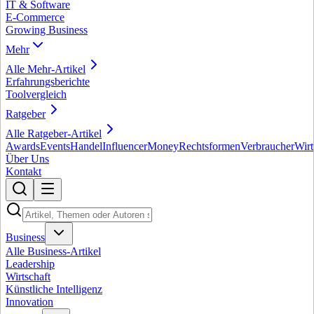
IT & Software
E-Commerce
Growing Business
Mehr
Alle
Mehr
-Artikel
Erfahrungsberichte
Toolvergleich
Ratgeber
Alle
Ratgeber
-Artikel
Awards
Events
Handel
Influencer
Money
Rechtsformen
Verbraucher
Wirt
Über Uns
Kontakt
Business
Alle
Business
-Artikel
Leadership
Wirtschaft
Künstliche Intelligenz
Innovation