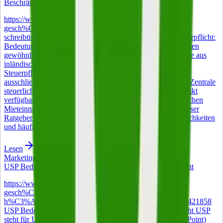
Beschränkte Steuerpflicht: Bedeutung und Anwendung
https://www.istockphoto.com/de/foto/nahaufnahme-eines-
gesch%C3%A4ftsmanns-der-statistiken-und-grafiken-am-
schreibtisch-gm2211543779-628526355 Beschränkte Steuerpflicht:
Bedeutung und Anwendung Wer keinen Wohnsitz und keinen
gewöhnlichen Aufenthalt in Deutschland hat, aber Einkünfte aus
inländischen Quellen bezieht, unterliegt der beschränkten
Steuerpflicht nach § 1 Absatz 4 EStG. Besteuert wird dann
ausschließlich der im Inland erzielte Teil des Einkommens. Zentrale
steuerliche Entlastungen entfallen oder sind nur eingeschränkt
verfügbar. Betroffen sind vor allem Auswanderer mit deutschen
Mieteinnahmen und Rentner mit Wohnsitz im Ausland. Dieser
Ratgeber erläutert die Rechtsgrundlagen, Gestaltungsmöglichkeiten
und häufige Praxisfehler.
Lesen
Marketing
USP Bedeutung – was ein Alleinstellungsmerkmal ausmacht
https://www.istockphoto.com/de/foto/gl%C3%BCckliche-
gesch%C3%A4ftsfrau-mittleren-alters-managerin-beim-
h%C3%A4ndesch%C3%BCtteln-bei-gm2004890520-560421858
USP Bedeutung – was ein Alleinstellungsmerkmal ausmacht USP
steht für Unique Selling Proposition (auch Unique Selling Point)