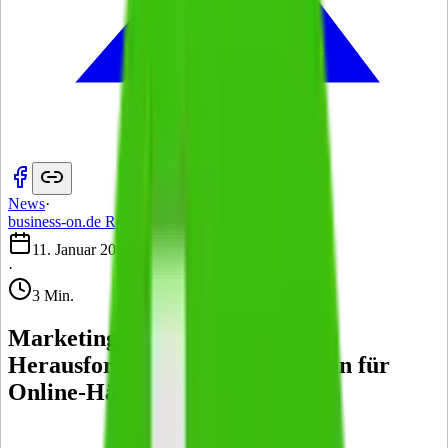
News
·
business-on.de Redaktion
·
11. Januar 2018
·
3 Min.
Marketing-Trends 2018: Neue
Herausforderungen und Chancen für
Online-Händler