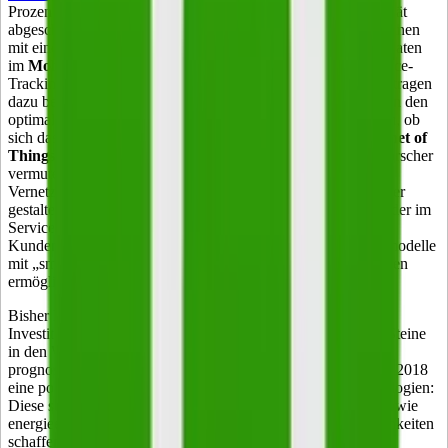
Prozent aller Onlinekäufe in Deutschland auf einem Mobilgerät
abgeschlossen. Die Segmente Mode und Luxusgüter verzeichnen
mit einem Anstieg von über 40 Prozent die größten Zuwachsraten
im
Mobile Commerce
. Strategien und Tools, die Cross-Device-
Tracking und Online-to-Offline-Marketing (O2O) umfassen, tragen
dazu bei, den Kunden an der richtigen Stelle abzuholen und in den
optimalen Kanal weiterzuleiten. Spannend bleibt 2018 zudem, ob
sich das Potenzial neuer Technologien im Rahmen des
Internet of
Things (IoT) und Big Data
als so groß erweist, wie Trendforscher
vermuten. Prognosen zufolge sollen die Automatisierung und
Vernetzung Unternehmensprozesse im E-Commerce effizienter
gestalten und Kosten reduzieren, etwa in der Warenlogistik oder im
Service. Darüber hinaus soll das IoT eine verbesserte
Kundenbindung und -ansprache ebenso wie neue Geschäftsmodelle
mit „smarten“ Dingen und damit verbundenen Dienstleistungen
ermöglichen.
Bisher legen die Datenschutzproblematik und die hohen
Investitionskosten Pionieren in diesem Bereich jedoch noch Steine
in den Weg. Eco, der Verband der Internetwirtschaft e. V.,
prognostiziert im Bereich Performance und Skalierbarkeit für 2018
eine positive Entwicklung mithilfe neuer Blockchain-Technologien:
Diese sollen Transaktionen weniger manipulierbar machen sowie
energieeffizientere und kostengünstigere Validierungsmöglichkeiten
schaffen.