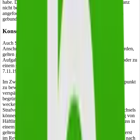
habe. Dieser neue Sachverhalt kann aber in der Revisionsinstanz
nicht berücksichtigt werden, da der BFH an die in dem
angefochtenen Urteil getroffenen tatsächlichen Feststellungen
gebunden ist (§ 118 Abs. 2 FGO).
Konsequenzen:
Auch Steuerbescheide, die an den Steuerpflichtigen unter der
Anschrift einer JVA mit einfachem Brief zur Post gegeben werden,
gelten gem. § 122 Abs. 2 AO mit dem dritten Tage nach der
Aufgabe zur Post als bekannt gegeben, außer wenn sie nicht oder zu
einem späteren Zeitpunkt zugegangen sind (BFH, Urteil vom
7.11.1985, Az. V R 3/83, BFH/ NV 1987, S. 274).
Im Zweifel hat die Behörde den Zugang und den Zugangszeitpunkt
zu beweisen. Ein Hinweis des A in der Klageschrift auf die
verspätete Postzustellung in der JVA hätte ausgereicht, um
begründete Zweifel an der Postzustellung nach drei Tagen zu
wecken. Denn infolge der nach § 29 Abs. 3 des
Strafvollzugsgesetzes zulässigen Überwachung des Schriftwechsels
können sich in Haftanstalten Verzögerungen bei der Verteilung von
Häftlingspost ergeben. Aber: Die Tatsache der Inhaftierung muss in
einem derartigen Fall schon im finanzgerichtlichen Verfahren
geltend gemacht werden. Wird der entscheidende Sachverhalt erst
im Revisionsverfahren vorgebracht, ist es zu spät, da der BFH nach