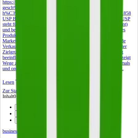
https://www.istockphoto.com/de/foto/gl%C3%BCckliche-
gesch%C3%A4ftsfrau-mittleren-alters-managerin-beim-
h%C3%A4ndesch%C3%BCtteln-bei-gm2004890520-560421858
USP Bedeutung – was ein Alleinstellungsmerkmal ausmacht USP
steht für Unique Selling Proposition (auch Unique Selling Point)
und bezeichnet im Deutschen das Alleinstellungsmerkmal eines
Produkts, einer Dienstleistung oder eines Unternehmens. Im
Marketing ist der Begriff zentral: Gemeint ist das entscheidende
Verkaufsversprechen, das ein Angebot in der Wahrnehmung der
Zielgruppe unverwechselbar macht und die Kaufentscheidung
beeinflusst. Der folgende Artikel erklärt die USP Bedeutung, zeigt
Wege zur Entwicklung eines belastbaren Alleinstellungsmerkmals
und ordnet ein, warum das Konzept auch 2026 relevant bleibt.
Lesen
Zur Startseite
Inhalt
0
von
3
1
Der Fall:
2
Der Beschluss:
3
Konsequenzen:
business
on