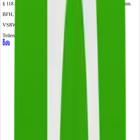
§ 118 Abs. 2 FGO neue Sachverhalte nicht berücksichtigen kann.
BFH, Beschluss vom 20.10.2011, Az. V B 71/11
VSRW-Verlag
Teilen: