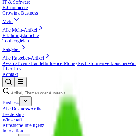
IT & Software
E-Commerce
Growing Business
Mehr
Alle
Mehr
-Artikel
Erfahrungsberichte
Toolvergleich
Ratgeber
Alle
Ratgeber
-Artikel
Awards
Events
Handel
Influencer
Money
Rechtsformen
Verbraucher
Wirt
Über Uns
Kontakt
Business
Alle
Business
-Artikel
Leadership
Wirtschaft
Künstliche Intelligenz
Innovation