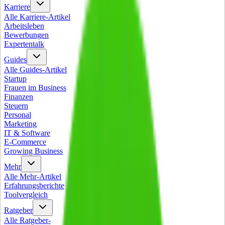
Karriere
Alle
Karriere
-Artikel
Arbeitsleben
Bewerbungen
Expertentalk
Guides
Alle
Guides
-Artikel
Startup
Frauen im Business
Finanzen
Steuern
Personal
Marketing
IT & Software
E-Commerce
Growing Business
Mehr
Alle
Mehr
-Artikel
Erfahrungsberichte
Toolvergleich
Ratgeber
Alle
Ratgeber
-