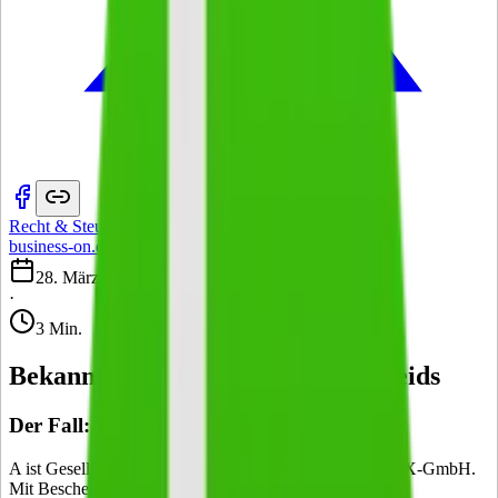
Recht & Steuern
·
business-on.de Redaktion
·
28. März 2012
·
3 Min.
Bekanntgabe eines Haftungsbescheids
Der Fall:
A ist Gesellschafter und ehemaliger Geschäftsführer der X-GmbH.
Mit Bescheid vom 4.1.2010 nahm ihn das
Finanzamt
für