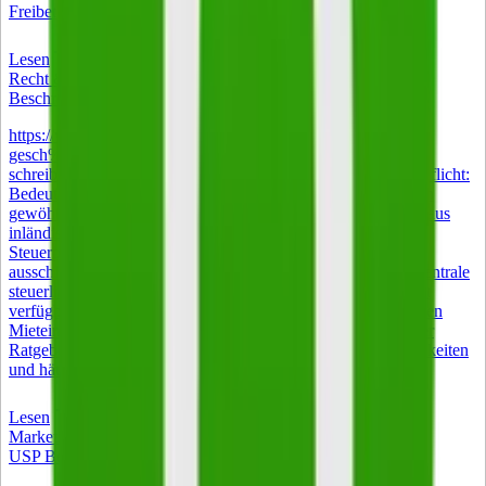
Freibetrag auf den Nebenverdienst bei ALG-I-Bezug.
Lesen
Recht & Steuern
Beschränkte Steuerpflicht: Bedeutung und Anwendung
https://www.istockphoto.com/de/foto/nahaufnahme-eines-
gesch%C3%A4ftsmanns-der-statistiken-und-grafiken-am-
schreibtisch-gm2211543779-628526355 Beschränkte Steuerpflicht:
Bedeutung und Anwendung Wer keinen Wohnsitz und keinen
gewöhnlichen Aufenthalt in Deutschland hat, aber Einkünfte aus
inländischen Quellen bezieht, unterliegt der beschränkten
Steuerpflicht nach § 1 Absatz 4 EStG. Besteuert wird dann
ausschließlich der im Inland erzielte Teil des Einkommens. Zentrale
steuerliche Entlastungen entfallen oder sind nur eingeschränkt
verfügbar. Betroffen sind vor allem Auswanderer mit deutschen
Mieteinnahmen und Rentner mit Wohnsitz im Ausland. Dieser
Ratgeber erläutert die Rechtsgrundlagen, Gestaltungsmöglichkeiten
und häufige Praxisfehler.
Lesen
Marketing
USP Bedeutung – was ein Alleinstellungsmerkmal ausmacht