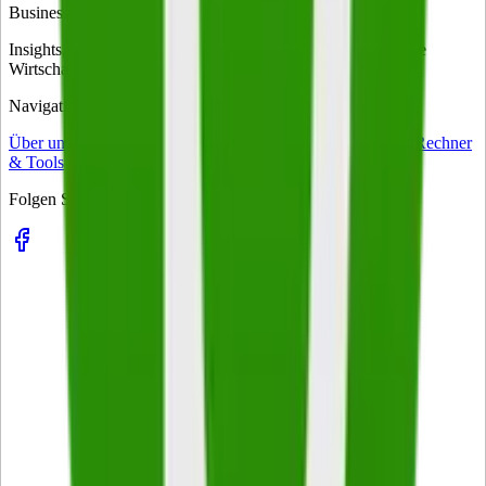
Business. Klartext.
Insights, Strategien und Trends für Entscheider – das tägliche
Wirtschaftsmagazin für Führungskräfte in Deutschland.
Navigation
Über uns
business-on Match
Kontakt
Impressum
Datenschutz
Rechner
& Tools
Folgen Sie uns