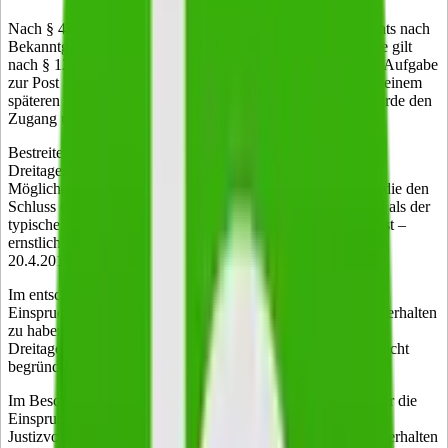
Nach § 47 Abs. 1 FGO ist eine Klage innerhalb eines Monats nach
Bekanntgabe der Einspruchsentscheidung einzulegen. Diese gilt
nach § 122 Abs. 2 Nr. 1 AO mit dem dritten Tag nach ihrer Aufgabe
zur Post als bekannt gegeben, außer wenn sie nicht oder zu einem
späteren Zeitpunkt zugegangen ist. Im Zweifel hat die Behörde den
Zugang und den Zugangszeitpunkt nachzuweisen.
Bestreitet der Steuerpflichtige den Erhalt innerhalb des
Dreitageszeitraums, hat er sein Vorbringen im Rahmen des
Möglichen zu substantiieren. Er muss Tatsachen vortragen, die den
Schluss darauf zulassen, dass ein anderer Geschehensablauf als der
typische – Zugang binnen dreier Tage nach Aufgabe zur Post –
ernstlich in Betracht zu ziehen ist (vgl. BFH, Beschluss vom
20.4.2011, Az. III B 124/10, BFH/NV 2011, S. 1110).
Im entschiedenen Fall wurde die Aussage des A, die
Einspruchsentscheidung wegen der Osterfeiertage verspätet erhalten
zu haben, nicht als ausreichend angesehen. Zweifel an der
Dreitagesvermutung wurden durch die pauschale Aussage nicht
begründet.
Im Beschwerdeverfahren wies A erstmalig darauf hin, dass er die
Einspruchsentscheidung aufgrund von Verzögerungen in der
Justizvollzugsanstalt (JVA) erst nach Ablauf von drei Tagen erhalten