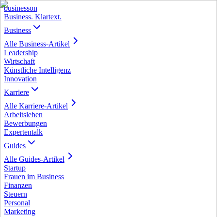
business
on
Business. Klartext.
Business
Alle
Business
-Artikel
Leadership
Wirtschaft
Künstliche Intelligenz
Innovation
Karriere
Alle
Karriere
-Artikel
Arbeitsleben
Bewerbungen
Expertentalk
Guides
Alle
Guides
-Artikel
Startup
Frauen im Business
Finanzen
Steuern
Personal
Marketing