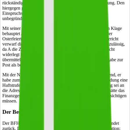
rückständige Umsatzsteuerschulden der X-GmbH in Haftung. Den
hiergegen gerichteten Einspruch wies das Finanzamt mit
Einspruchsentscheidung vom 29.3.2010 (Poststempel) als
unbegründet zurück.
Mit seiner am 7.5.2010 beim Finanzgericht eingegangenen Klage
behauptet A, die Einspruchsentscheidung sei ihm wegen der
Osterfeiertage erst am 7.4.2010 zugegangen. Das Finanzgericht
verwarf die Klage wegen Versäumnis der Klagefrist als unzulässig,
da A die Zugangsvermutung des § 122 Abs. 1 Nr. 1 AO nicht
widerlegt habe. Danach gilt ein durch die Post im Inland
übermittelter Verwaltungsakt am dritten Tag nach der Aufgabe zur
Post als bekannt gegeben.
Mit der Nichtzulassungsbeschwerde macht A erstmals geltend, er
habe zum Zeitpunkt der Zustellung der Einspruchsentscheidung eine
Haftstrafe ableisten müssen und die Einspruchsentscheidung sei an
die Adresse der JVA adressiert gewesen. Die Inhaftierung hätte das
Finanzgericht bei der Prüfung des § 122 Abs. 2 AO berücksichtigen
müssen.
Der Beschluss:
Der BFH wies die Nichtzulassungsbeschwerde als unbegründet
zurück. Dabei stützte sich der BFH auf folgende Argumentation: