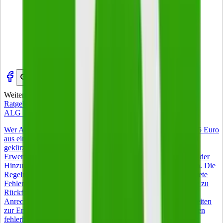
Weitere Artikel
Zur Startseite
Ratgeber
ALG 1 Zuverdienst – was 2026 gilt
Wer Arbeitslosengeld I bezieht, darf 2026 monatlich bis zu 165 Euro
aus einem Nebenjob behalten, ohne dass das Arbeitslosengeld
gekürzt wird. Voraussetzung ist, dass die wöchentliche
Erwerbstätigkeit unter 15 Stunden bleibt. Jeder Euro oberhalb der
Hinzuverdienstgrenze wird vollständig vom ALG I abgezogen. Die
Regeln wirken auf den ersten Blick einfach, haben aber konkrete
Fehlerquellen bei Anrechnung, Meldepflichten und Steuer, die zu
Rückforderungen führen können. Dieser Guide erklärt die
Anrechnungsmechanik mit Beispielrechnung, zeigt Möglichkeiten
zur Erhöhung des Freibetrags und hilft beim Widerspruch gegen
fehlerhafte Bescheide. Die Kurzversion 165 Euro monatlicher