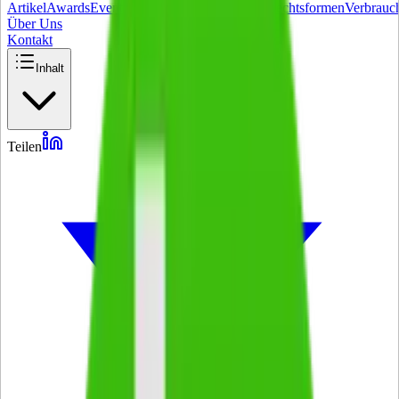
Artikel
Awards
Events
Handel
Influencer
Money
Rechtsformen
Verbrauc
Über Uns
Kontakt
Inhalt
Teilen