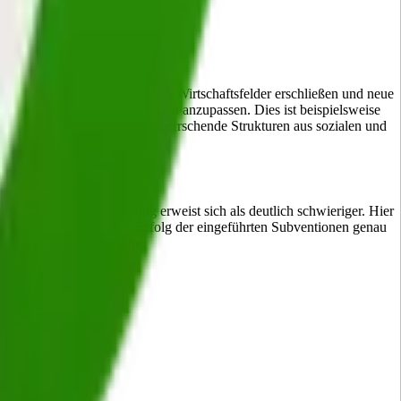
assen sich beispielsweise neue Wirtschaftsfelder erschließen und neue
afts- oder Wirtschaftsformen anzupassen. Dies ist beispielsweise
tionen zum Einsatz, um vorherrschende Strukturen aus sozialen und
den, doch die Abschaffung erweist sich als deutlich schwieriger. Hier
len Kontrollen, um den Erfolg der eingeführten Subventionen genau
 verschleiert werden kann.