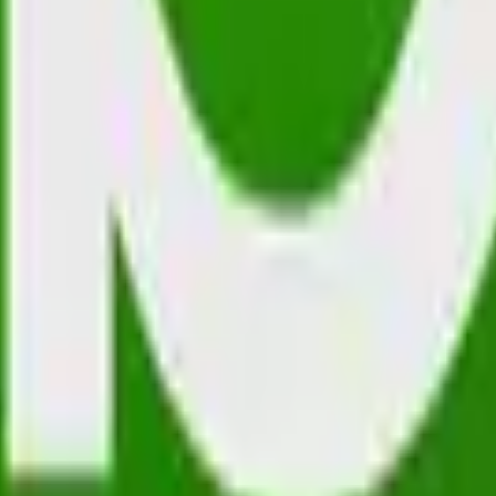
n oder gesellschaftlichen Ziel dienen. Bei der Förderungssubvention l
ventionen eingesetzt werden, um Betriebe an sich ändernde Gesellsch
erade in der Landwirtschaft und im Bergbau kommen Erhaltungssubven
ewerb. Sie können zwar leicht und häufig auch versteckt eingeführt wer
egründungen für die finanziellen Unterstützungen fragwürdig. Es feh
g zurück, da sie besonders wählerwirksam ist, im Grunde jedoch einfach