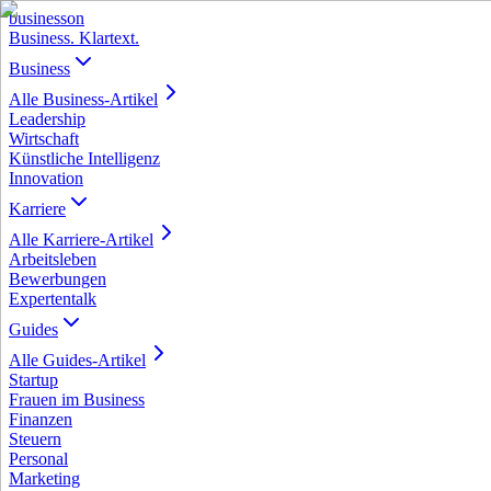
business
on
Business. Klartext.
Business
Alle
Business
-Artikel
Leadership
Wirtschaft
Künstliche Intelligenz
Innovation
Karriere
Alle
Karriere
-Artikel
Arbeitsleben
Bewerbungen
Expertentalk
Guides
Alle
Guides
-Artikel
Startup
Frauen im Business
Finanzen
Steuern
Personal
Marketing