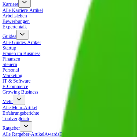
Karriere
Alle
Karriere
-Artikel
Arbeitsleben
Bewerbungen
Expertentalk
Guides
Alle
Guides
-Artikel
Startup
Frauen im Business
Finanzen
Steuern
Personal
Marketing
IT & Software
E-Commerce
Growing Business
Mehr
Alle
Mehr
-Artikel
Erfahrungsberichte
Toolvergleich
Ratgeber
Alle
Ratgeber
-Artikel
Awards
Events
Handel
Influencer
Money
Rechtsf