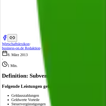
Wirtschaftslexikon
·
business-on.de Redaktion
·
8. März 2013
·
1 Min.
Definition: Subvention
Folgende Leistungen gehören zu den Subventionen:
Geldauszahlungen
Geldwerte Vorteile
Steuervergünstigungen