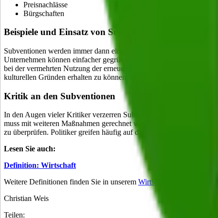
Preisnachlässe
Bürgschaften
Beispiele und Einsatz von Subventionen
Subventionen werden immer dann eingesetzt, wenn sie einem politische
Unternehmen können einfacher gegründet werden. Außerdem können Sub
bei der vermehrten Nutzung der erneuerbaren Energien geschehen. G
kulturellen Gründen erhalten zu können.
Kritik an den Subventionen
In den Augen vieler Kritiker verzerren Subventionen den freien Wettb
muss mit weiteren Maßnahmen gerechnet werden. Außerdem sind die B
zu überprüfen. Politiker greifen häufig auf diese Art der Finanzierun
Lesen Sie auch:
Definition: Wirtschaft
Weitere Definitionen finden Sie in unserem
Wirtschaftslexikon
.
Christian Weis
Teilen: