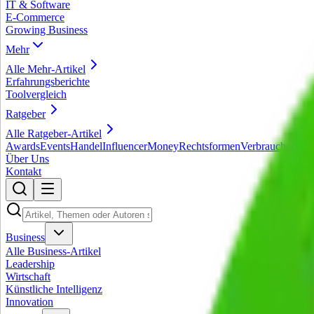
IT & Software
E-Commerce
Growing Business
Mehr
Alle
Mehr
-Artikel
Erfahrungsberichte
Toolvergleich
Ratgeber
Alle
Ratgeber
-Artikel
Awards
Events
Handel
Influencer
Money
Rechtsformen
Verbraucher
Wirt
Über Uns
Kontakt
Business
Alle
Business
-Artikel
Leadership
Wirtschaft
Künstliche Intelligenz
Innovation