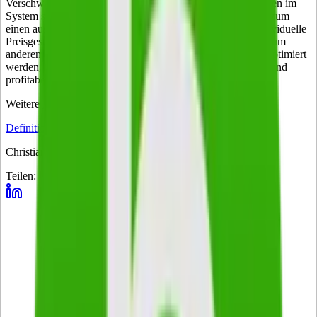
Verschwendung geschaffen und alle überflüssigen Tätigkeiten im
System sollten vermieden werden. Dabei sind die Prozesse zum
einen aus der Sicht des Kunden zu verbessern, der eine individuelle
Preisgestaltung und eine optimale Verfügbarkeit wünscht. Zum
anderen müssen die Prozesse aus Sicht des Unternehmens optimiert
werden, um die Wettbewerbsfähigkeit weiterhin zu sichern und
profitabel zu bleiben.
Weitere
Definitionen
:
Definition: Marketing
Christian Weis
Teilen: