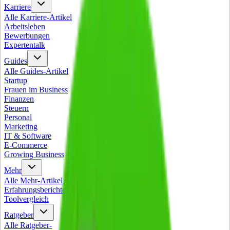
Karriere
Alle
Karriere
-Artikel
Arbeitsleben
Bewerbungen
Expertentalk
Guides
Alle
Guides
-Artikel
Startup
Frauen im Business
Finanzen
Steuern
Personal
Marketing
IT & Software
E-Commerce
Growing Business
Mehr
Alle
Mehr
-Artikel
Erfahrungsberichte
Toolvergleich
Ratgeber
Alle
Ratgeber
-