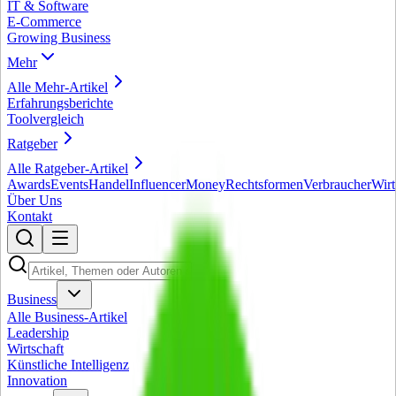
IT & Software
E-Commerce
Growing Business
Mehr
Alle
Mehr
-Artikel
Erfahrungsberichte
Toolvergleich
Ratgeber
Alle
Ratgeber
-Artikel
Awards
Events
Handel
Influencer
Money
Rechtsformen
Verbraucher
Wirt
Über Uns
Kontakt
Business
Alle
Business
-Artikel
Leadership
Wirtschaft
Künstliche Intelligenz
Innovation