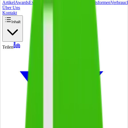
Artikel
Awards
Events
Handel
Influencer
Money
Rechtsformen
Verbrauc
Über Uns
Kontakt
Inhalt
Teilen