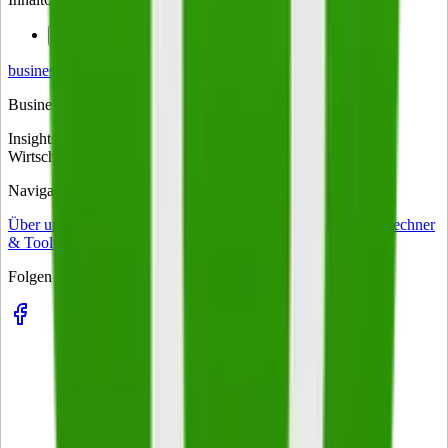
1
Beispiele für den Einsatz des Lean Managements
business
on
Business. Klartext.
Insights, Strategien und Trends für Entscheider – das tägliche
Wirtschaftsmagazin für Führungskräfte in Deutschland.
Navigation
Über uns
business-on Match
Kontakt
Impressum
Datenschutz
Rechner
& Tools
Folgen Sie uns