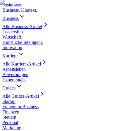
business
on
Business. Klartext.
Business
Alle
Business
-Artikel
Leadership
Wirtschaft
Künstliche Intelligenz
Innovation
Karriere
Alle
Karriere
-Artikel
Arbeitsleben
Bewerbungen
Expertentalk
Guides
Alle
Guides
-Artikel
Startup
Frauen im Business
Finanzen
Steuern
Personal
Marketing