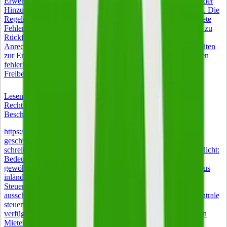
Erwerbstätigkeit unter 15 Stunden bleibt. Jeder Euro oberhalb der
Hinzuverdienstgrenze wird vollständig vom ALG I abgezogen. Die
Regeln wirken auf den ersten Blick einfach, haben aber konkrete
Fehlerquellen bei Anrechnung, Meldepflichten und Steuer, die zu
Rückforderungen führen können. Dieser Guide erklärt die
Anrechnungsmechanik mit Beispielrechnung, zeigt Möglichkeiten
zur Erhöhung des Freibetrags und hilft beim Widerspruch gegen
fehlerhafte Bescheide. Die Kurzversion 165 Euro monatlicher
Freibetrag auf den Nebenverdienst bei ALG-I-Bezug.
Lesen
Recht & Steuern
Beschränkte Steuerpflicht: Bedeutung und Anwendung
https://www.istockphoto.com/de/foto/nahaufnahme-eines-
gesch%C3%A4ftsmanns-der-statistiken-und-grafiken-am-
schreibtisch-gm2211543779-628526355 Beschränkte Steuerpflicht:
Bedeutung und Anwendung Wer keinen Wohnsitz und keinen
gewöhnlichen Aufenthalt in Deutschland hat, aber Einkünfte aus
inländischen Quellen bezieht, unterliegt der beschränkten
Steuerpflicht nach § 1 Absatz 4 EStG. Besteuert wird dann
ausschließlich der im Inland erzielte Teil des Einkommens. Zentrale
steuerliche Entlastungen entfallen oder sind nur eingeschränkt
verfügbar. Betroffen sind vor allem Auswanderer mit deutschen
Mieteinnahmen und Rentner mit Wohnsitz im Ausland. Dieser