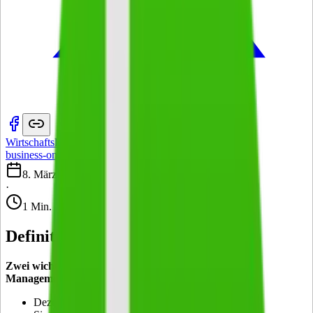
Wirtschaftslexikon
·
business-on.de Redaktion
·
8. März 2013
·
1 Min.
Definition: Lean Management
Zwei wichtige Grundprinzipien können zum Lean
Management gezählt werden:
Dezentralisierung