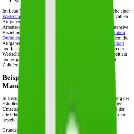
Simultanisierung
Im Lean Management werden die primären Leistungsbereiche einer
Wertschöpfungskette
im
Unternehmen
dezentralisiert. Dazu zählen
Aufgaben, Kompetenzen und Verantwortungsbereiche. Die
Arbeitsorganisation erfolgt teamorientiert und es gibt sehr intensive
Beziehungen in Bezug auf die Kommunikation [
Kommunikation
Definition
] zwischen allen qualifizierten Mitgliedern. Vor allem die
Aufgaben der
Qualitätssicherung
[Qualitätssicherung Definition
]
und Instandhaltung werden dezentralisiert. Direkte Partner in der
Wertschöpfungskette gehen eine noch engere Zusammenarbeit ein
und es gibt wichtige Kooperationen und Vereinbarungen mit
Zulieferern oder Spediteuren.
Beispiele für den Einsatz des Lean
Managements
In Bezug auf die Simultanisierung ist die informelle Vernetzung der
Händler, Zulieferer oder Spediteure zu verstehen. Eine wichtige
Umsetzungsmöglichkeit ist die Just-in-time-Auslieferung, bei der
alle Glieder der Wertschöpfungskette schnell und einfach auf den
bestehenden Markt reagieren können.
Grundsätzlich werden beim Lean Management Werte ohne