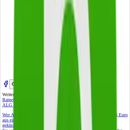
Weitere Artikel
Zur Startseite
Ratgeber
ALG 1 Zuverdienst – was 2026 gilt
Wer Arbeitslosengeld I bezieht, darf 2026 monatlich bis zu 165 Euro
aus einem Nebenjob behalten, ohne dass das Arbeitslosengeld
gekürzt wird. Voraussetzung ist, dass die wöchentliche