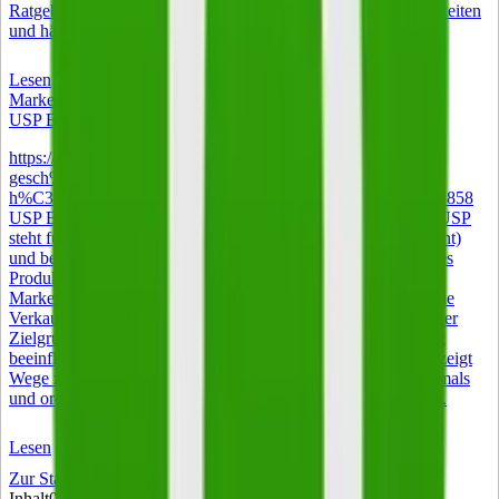
Ratgeber erläutert die Rechtsgrundlagen, Gestaltungsmöglichkeiten
und häufige Praxisfehler.
Lesen
Marketing
USP Bedeutung – was ein Alleinstellungsmerkmal ausmacht
https://www.istockphoto.com/de/foto/gl%C3%BCckliche-
gesch%C3%A4ftsfrau-mittleren-alters-managerin-beim-
h%C3%A4ndesch%C3%BCtteln-bei-gm2004890520-560421858
USP Bedeutung – was ein Alleinstellungsmerkmal ausmacht USP
steht für Unique Selling Proposition (auch Unique Selling Point)
und bezeichnet im Deutschen das Alleinstellungsmerkmal eines
Produkts, einer Dienstleistung oder eines Unternehmens. Im
Marketing ist der Begriff zentral: Gemeint ist das entscheidende
Verkaufsversprechen, das ein Angebot in der Wahrnehmung der
Zielgruppe unverwechselbar macht und die Kaufentscheidung
beeinflusst. Der folgende Artikel erklärt die USP Bedeutung, zeigt
Wege zur Entwicklung eines belastbaren Alleinstellungsmerkmals
und ordnet ein, warum das Konzept auch 2026 relevant bleibt.
Lesen
Zur Startseite
Inhalt
0
von
1