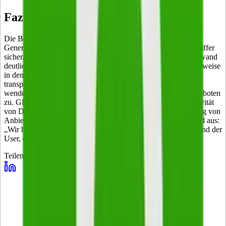
Fazit und Ausblick
Die Bedeutung von Quizzen zur DSGVO-konformen Lead-
Generierung wird weiter zunehmen, da ist sich auch Boris Pfeiffer
sicher. Mit der Weiterentwicklung von KI-Tools sinkt der Aufwand
deutlich, passende Quiz-Fragen zu entwickeln, die sich idealerweise
in den Sozialen Netzen weiterverbreiten. Dem User sollte fair,
transparent und auf Augenhöhe begegnet werden, andernfalls
wenden sich die selbstbewussten Nutzer schnell anderen Angeboten
zu. Gleichzeitig zahlen sich angesichts der zunehmenden Aktivität
von Datenschutzbehörden DSGVO-Konformität und Trennung von
Anbieter und User-Informationen laut Boris Pfeiffer umfassend aus:
„Wir haben keinerlei Einblicke in die Daten unserer Kunden und der
User, die ein Quiz machen und speichern diese auch nicht.“
Teilen: