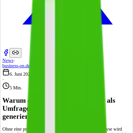
News
·
business-on.de Redaktion
·
6. Juni 2023
·
5 Min.
Warum eignen sich Quizze besser als
Umfragen, um wertige Leads zu
generieren?
Ohne eine präzise und aussagekräftige Zielgruppenanalyse wird