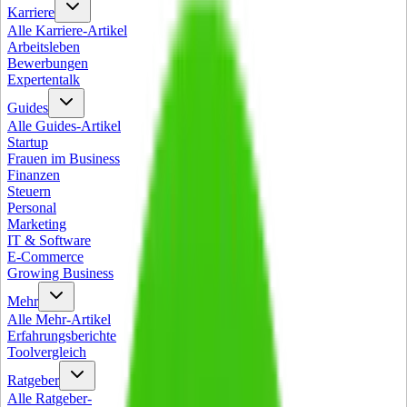
Karriere
Alle
Karriere
-Artikel
Arbeitsleben
Bewerbungen
Expertentalk
Guides
Alle
Guides
-Artikel
Startup
Frauen im Business
Finanzen
Steuern
Personal
Marketing
IT & Software
E-Commerce
Growing Business
Mehr
Alle
Mehr
-Artikel
Erfahrungsberichte
Toolvergleich
Ratgeber
Alle
Ratgeber
-