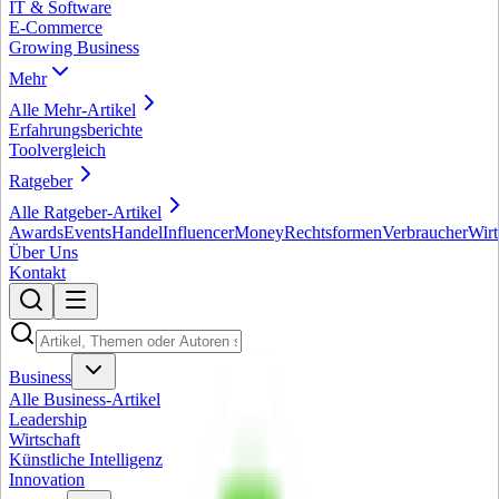
IT & Software
E-Commerce
Growing Business
Mehr
Alle
Mehr
-Artikel
Erfahrungsberichte
Toolvergleich
Ratgeber
Alle
Ratgeber
-Artikel
Awards
Events
Handel
Influencer
Money
Rechtsformen
Verbraucher
Wirt
Über Uns
Kontakt
Business
Alle
Business
-Artikel
Leadership
Wirtschaft
Künstliche Intelligenz
Innovation