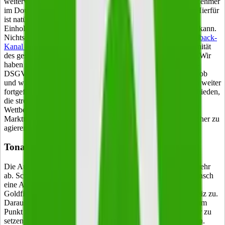
weiterverarbeiten zu können, sollten die Ergebnisse dem Teilnehmer
im Double-Opt-In-Verfahren via E-Mail übermittelt werden. Hierfür
ist natürlich eine explizite Zustimmung erforderlich, deren
Einholung man geschickt in den Verlauf des Quiz integrieren kann.
Nichtsdestotrotz muss der Interessent vorher
über diesen Feedback-
Kanal informiert
werden. Kompromisslose DSGVO-Konformität
des gesamten Prozesses ist Boris Pfeiffer besonders wichtig: „Wir
haben uns schon direkt nach der ersten Ankündigung der EU-
DSGVO im Jahre 2016 intensiv Gedanken darüber gemacht, ob
und wie unser Geschäftsmodell unter diesen Voraussetzungen weiter
fortgeführt werden kann. Schlussendlich haben wir uns entschieden,
die strengen Regeln nicht als Hindernis, sondern als
Wettbewerbsvorteil zu sehen – mit Erfolg. Ich kann allen
Marktteilnehmern nur empfehlen, auch im Sinne der Verbraucher zu
agieren.“
Tonalität und Umfang
Die Aufmerksamkeitsspanne der Online-User nimmt immer mehr
ab. Schon 2015 stellte eine Microsoft-Studie fest, dass ein Mensch
eine Aufmerksamkeitsspanne von 8 Sekunden besitzt – ein
Goldfisch wendet sich erst nach 9 Sekunden dem nächsten Reiz zu.
Daraus resultiert die Forderung, schnell und ohne Umwege zum
Punkt zu kommen, nicht nur auf Text, sondern auch auf Bilder zu
setzen und sich auf wenige eindeutige Fragen zu konzentrieren.