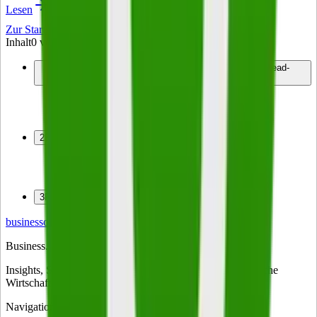
Lesen
Zur Startseite
Inhalt
0
von
3
1
Das Quiz, ein regelmäßig unterschätztes Tool zur Lead-
Generierung
Attraktivität und User-Engagement
Qualität der Ergebnisse
Universalität
2
Erfolgsfaktoren bei der Quiz-Erstellung
Eindeutiger Nutzen und/oder Unterhaltungswert
Transparenz und DSGVO-Konformität
Tonalität und Umfang
3
Fazit und Ausblick
business
on
Business. Klartext.
Insights, Strategien und Trends für Entscheider – das tägliche
Wirtschaftsmagazin für Führungskräfte in Deutschland.
Navigation