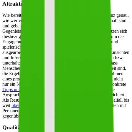
Attraktivität und User-Engagement
Wie bereits erwähnt, wissen die heutigen Konsumenten ganz genau,
wie wertvoll ihre personenbezogenen Daten für die Wirtschaft sind
und geben diese nicht mehr preis, ohne eine nennenswerte
Gegenleistung zu erhalten. Die Ersteller von Umfragen stützen sich
diesbezüglich auf direkte Belohnungen oder Verlosungen, um das
Engagement der Teilnehmer zu honorieren. Viel einfacher und
spielerischer löst man dieses Problem, wenn man sorgfältig
ausgearbeitete Quizze einsetzt, die den Nutzern hilfreiche Einsichten
und Informationen bereitstellen oder zumindest schmeicheln bzw.
unterhalten. Die Erfahrung in den Sozialen Medien zeigt, dass
Menschen Quizze nicht nur lieben, sondern auch gerne bereit sind,
die Ergebnisse mit ihren Followern/Friends zu teilen. Im Rahmen
eines produktbezogenen Persönlichkeitstests lässt sich dann nicht
nur ein Nutzer-Profil herausarbeiten, das dem Teilnehmer konkrete
Tipps und nützliche Hinweise
gibt, sondern auch die weitere
Ansprache durch das Unternehmen individualisiert und erleichtert.
Als Resultat winken hervorragende Rücklaufquoten (im Idealfall bis
weit
über 90 Prozent
) und eine Multiplikation durch das Teilen mit
Personen, die dem Urheber des Quiz dann schon positiv
gegenüberstehen.
Qualität der Ergebnisse