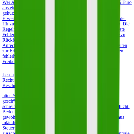
Wer Arbeitslosengeld I bezieht, darf 2026 monatlich bis zu 165 Euro
aus einem Nebenjob behalten, ohne dass das Arbeitslosengeld
gekürzt wird. Voraussetzung ist, dass die wöchentliche
Erwerbstätigkeit unter 15 Stunden bleibt. Jeder Euro oberhalb der
Hinzuverdienstgrenze wird vollständig vom ALG I abgezogen. Die
Regeln wirken auf den ersten Blick einfach, haben aber konkrete
Fehlerquellen bei Anrechnung, Meldepflichten und Steuer, die zu
Rückforderungen führen können. Dieser Guide erklärt die
Anrechnungsmechanik mit Beispielrechnung, zeigt Möglichkeiten
zur Erhöhung des Freibetrags und hilft beim Widerspruch gegen
fehlerhafte Bescheide. Die Kurzversion 165 Euro monatlicher
Freibetrag auf den Nebenverdienst bei ALG-I-Bezug.
Lesen
Recht & Steuern
Beschränkte Steuerpflicht: Bedeutung und Anwendung
https://www.istockphoto.com/de/foto/nahaufnahme-eines-
gesch%C3%A4ftsmanns-der-statistiken-und-grafiken-am-
schreibtisch-gm2211543779-628526355 Beschränkte Steuerpflicht:
Bedeutung und Anwendung Wer keinen Wohnsitz und keinen
gewöhnlichen Aufenthalt in Deutschland hat, aber Einkünfte aus
inländischen Quellen bezieht, unterliegt der beschränkten
Steuerpflicht nach § 1 Absatz 4 EStG. Besteuert wird dann
ausschließlich der im Inland erzielte Teil des Einkommens. Zentrale