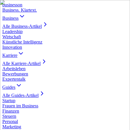
business
on
Business. Klartext.
Business
Alle
Business
-Artikel
Leadership
Wirtschaft
Künstliche Intelligenz
Innovation
Karriere
Alle
Karriere
-Artikel
Arbeitsleben
Bewerbungen
Expertentalk
Guides
Alle
Guides
-Artikel
Startup
Frauen im Business
Finanzen
Steuern
Personal
Marketing