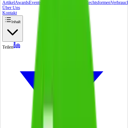
Artikel
Awards
Events
Handel
Influencer
Money
Rechtsformen
Verbrauc
Über Uns
Kontakt
Inhalt
Teilen