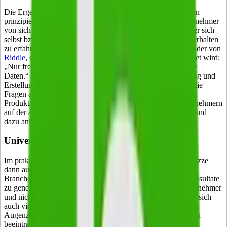
Die Ergebnisse eines Quiz weisen im Vergleich zu Umfragen
prinzipiell einen sehr hohen Wahrheitsgehalt auf, da die Teilnehmer
von sich aus ein großes Eigeninteresse mitbringen, mehr über sich
selbst bzw. ein bestimmtes Persönlichkeits-Merkmal oder Verhalten
zu erfahren. Dies bestätigt auch Boris Pfeiffer, CEO & Founder von
Riddle
, einem Online-Quiz-Tool, das in Deutschland gehostet wird:
„Nur freiwillig preisgegebene Daten sind gute und wertvolle
Daten.“ Entsprechend empfiehlt Pfeiffer, bei der Vorbereitung und
Erstellung des Quiz viel Sorgfalt walten zu lassen. Sowohl die
Fragen als auch die Schlussfolgerungen sollten zwischen
Produkt/Dienstleistung/Unternehmen auf der einen und Teilnehmern
auf der anderen Seite eine positiv besetzte Brücke schlagen und
dazu animieren, das Quiz zu teilen.
Universalität
Im praktischen Einsatz eignen sich geschickt aufgebaute Quizze
dann auch besser als Umfragen, um für erklärungsbedürftige
Branchen oder weniger bekannte Marken aussagekräftige Resultate
zu generieren. Denn im Mittelpunkt steht hier immer der Teilnehmer
und nicht der Auftraggeber oder die Marke. Tatsächlich lässt sich
auch viel mit angemessenem Humor, Selbstironie oder einem
Augenzwinkern arbeiten, ohne die Qualität der Ergebnisse zu
beeinträchtigen.