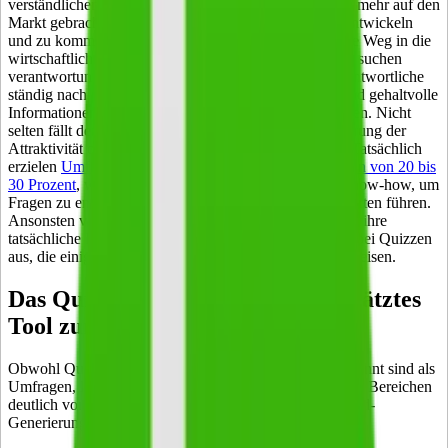
verständlicherweise kein Produkt, keine Dienstleistung mehr auf den
Markt gebracht. An den Kundenwünschen vorbei zu entwickeln
und zu kommunizieren, ist der einfachste und schnellste Weg in die
wirtschaftliche Bedeutungslosigkeit. Dementsprechend suchen
verantwortungsbewusste Marketing- und Vertriebsverantwortliche
ständig nach
passenden Möglichkeiten
, authentische und gehaltvolle
Informationen zu erheben, zu speichern und auszuwerten. Nicht
selten fällt der erste Blick auf Umfragen, die zur Steigerung der
Attraktivität oft mit Gewinnspielen verknüpft werden. Tatsächlich
erzielen
Umfragen nur durchschnittliche Rücklaufquoten von 20 bis
30 Prozent
, weiterhin erfordert es viel Vorarbeit und Know-how, um
Fragen zu entwickeln, die auch zu verwertbaren Antworten führen.
Ansonsten verspüren die Teilnehmer wenig Motivation, ihre
tatsächliche Meinung mitzuteilen. Ganz anders sieht es bei Quizzen
aus, die einige klare
Vorteile gegenüber
Umfragen aufweisen.
Das Quiz, ein regelmäßig unterschätztes
Tool zur Lead-Generierung
Obwohl Quizze im Marketing-Kontext oft weniger bekannt sind als
Umfragen, liegen sie gerade in den besonders relevanten Bereichen
deutlich vorne. Folgende Kategorien spielen bei der Lead-
Generierung eine wichtige Rolle: