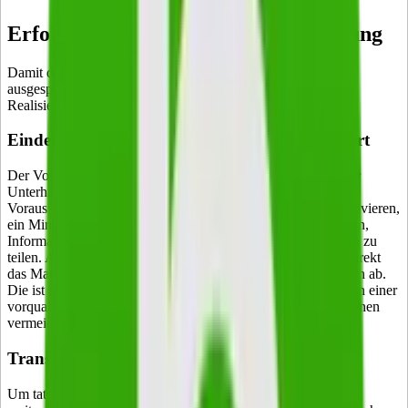
Erfolgsfaktoren bei der Quiz-Erstellung
Damit die Vorteile von Quizzen dann auch vollumfänglich
ausgespielt werden können, sollten bei der Konzeption und
Realisierung bestimmte Aspekte beachtet werden:
Eindeutiger Nutzen und/oder Unterhaltungswert
Der Vorteil für den Teilnehmer – oder zumindest ein gewisser
Unterhaltungswert – muss sofort erkennbar sein. Ohne diese
Voraussetzung wird es sehr schwierig, die Zielgruppe zu motivieren,
ein Mindestmaß an Zeit zu investieren, Fragen zu beantworten,
Informationen zu übermitteln oder den Quiz sogar mit Dritten zu
teilen. Aus dem Nutzen für den Teilnehmer leitet sich dann direkt
das Maß an Individualisierung für die weitere Kommunikation ab.
Die ist eindeutig im Sinne des Teilnehmers, der eben auch von einer
vorqualifizierter Ansprache profitiert und unnötige Informationen
vermeidet.
Transparenz und DSGVO-Konformität
Um tatsächlich auch relevante Informationen sammeln und