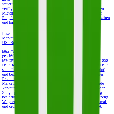
steuerliche Entlastungen entfallen oder sind nur eingeschränkt
verfügbar. Betroffen sind vor allem Auswanderer mit deutschen
Mieteinnahmen und Rentner mit Wohnsitz im Ausland. Dieser
Ratgeber erläutert die Rechtsgrundlagen, Gestaltungsmöglichkeiten
und häufige Praxisfehler.
Lesen
Marketing
USP Bedeutung – was ein Alleinstellungsmerkmal ausmacht
https://www.istockphoto.com/de/foto/gl%C3%BCckliche-
gesch%C3%A4ftsfrau-mittleren-alters-managerin-beim-
h%C3%A4ndesch%C3%BCtteln-bei-gm2004890520-560421858
USP Bedeutung – was ein Alleinstellungsmerkmal ausmacht USP
steht für Unique Selling Proposition (auch Unique Selling Point)
und bezeichnet im Deutschen das Alleinstellungsmerkmal eines
Produkts, einer Dienstleistung oder eines Unternehmens. Im
Marketing ist der Begriff zentral: Gemeint ist das entscheidende
Verkaufsversprechen, das ein Angebot in der Wahrnehmung der
Zielgruppe unverwechselbar macht und die Kaufentscheidung
beeinflusst. Der folgende Artikel erklärt die USP Bedeutung, zeigt
Wege zur Entwicklung eines belastbaren Alleinstellungsmerkmals
und ordnet ein, warum das Konzept auch 2026 relevant bleibt.