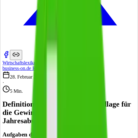
Wirtschaftslexikon
·
business-on.de Redaktion
·
28. Februar 2013
·
5 Min.
Definition Buchführung – Grundlage für
die Gewinnermittlung und den
Jahresabschluss
Aufgaben der Buchführung