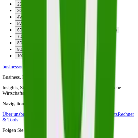
2
Systeme der Buchführung
3
Grundlagen der doppelten Buchführung
4
Vor- und Nachteile der doppelten Buchführung
5
Wer ist zur doppelten Buchführung verpflichtet?
6
Die Grundsätze ordnungsgemäßer Buchführung (GOB)
7
Die Bücher
8
Das Journal
9
Das Hauptbuch
10
Gewinn- und Verlustrechnung
business
on
Business. Klartext.
Insights, Strategien und Trends für Entscheider – das tägliche
Wirtschaftsmagazin für Führungskräfte in Deutschland.
Navigation
Über uns
business-on Match
Kontakt
Impressum
Datenschutz
Rechner
& Tools
Folgen Sie uns