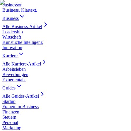
business
on
Business. Klartext.
Business
Alle
Business
-Artikel
Leadership
Wirtschaft
Künstliche Intelligenz
Innovation
Karriere
Alle
Karriere
-Artikel
Arbeitsleben
Bewerbungen
Expertentalk
Guides
Alle
Guides
-Artikel
Startup
Frauen im Business
Finanzen
Steuern
Personal
Marketing