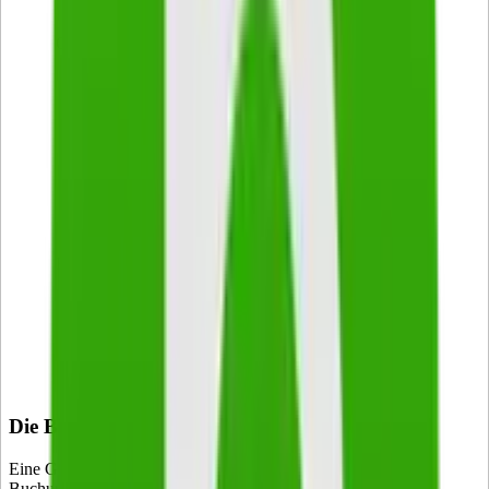
werden • die Belege sind in
fortlaufender Reihenfolge,
Organisationsgrundsätze
vollständig und unmittelbar
zu erfassen • alle
Geschäftsvorfälle müssen
systematisch dokumentiert
und abgelegt sein
• Klarheit • Nachprüfbarkeit
• allgemein verständliche
Abkürzungen • sprachlich
transparent • vollständig • in
deutscher Sprache •
lückenlose Erfassung •
Buchungsgrundsätze
Richtigkeit, Wahrheit •
Entwertung von
Zwischenräumen •
Leserlichkeit • keine
Buchung ohne Beleg • keine
Buchung ohne
Gegenbuchung
Die Bücher
Eine Grundlage bei der Buchhaltung besteht darin, dass jede
Buchung in mindestens zwei Büchern festgehalten wird. Der