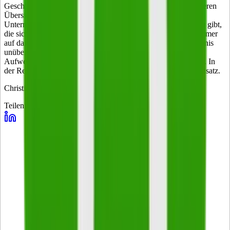
Geschäftsvorfälle gibt, hat diese Variante den Vorteil der größeren
Übersichtlichkeit. Tatsächlich ist es aber selbst bei kleinen
Unternehmen oft so, dass es eine Vielzahl von Geschäftsfällen gibt,
die sich auf das Eigenkapital auswirken. Wenn man hierbei immer
auf das Eigenkapitalkonto überweisen würde, wäre das Ergebnis
unübersichtlich. Deshalb überträgt man alle Erträge und
Aufwendungen nur in saldierter Form auf das Guthabenkonto. In
der Regel kommt hierbei das Gesamtkontenverfahren zum Einsatz.
Christian Weis
Teilen: