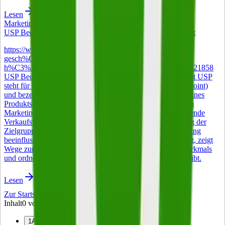
Lesen
Marketing
USP Bedeutung – was ein Alleinstellungsmerkmal ausmacht
https://www.istockphoto.com/de/foto/gl%C3%BCckliche-
gesch%C3%A4ftsfrau-mittleren-alters-managerin-beim-
h%C3%A4ndesch%C3%BCtteln-bei-gm2004890520-560421858
USP Bedeutung – was ein Alleinstellungsmerkmal ausmacht USP
steht für Unique Selling Proposition (auch Unique Selling Point)
und bezeichnet im Deutschen das Alleinstellungsmerkmal eines
Produkts, einer Dienstleistung oder eines Unternehmens. Im
Marketing ist der Begriff zentral: Gemeint ist das entscheidende
Verkaufsversprechen, das ein Angebot in der Wahrnehmung der
Zielgruppe unverwechselbar macht und die Kaufentscheidung
beeinflusst. Der folgende Artikel erklärt die USP Bedeutung, zeigt
Wege zur Entwicklung eines belastbaren Alleinstellungsmerkmals
und ordnet ein, warum das Konzept auch 2026 relevant bleibt.
Lesen
Zur Startseite
Inhalt
0
von
10
1
Aufgaben der Buchführung