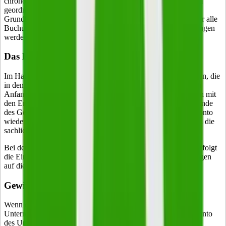
chronologische Ordnung ist, dass alle Buchungen nach Datum
geordnet aufgezeichnet sind. Damit ist das Journal sowohl
Grundbuch der Buchführung als auch Buchungsanweisung für alle
Buchungen, die aus dem Grundbuch in das Hauptbuch übertragen
werden.
Das Hauptbuch
Im Hauptbuch sind alle Buchungen auf die Konten festgehalten, die
in den Buchungssätzen des Grundbuchs eingetragen sind. Am
Anfang eines jeden Geschäftsjahrs werden die Bestandskonten mit
den Endbeständen der vorangegangenen Jahre eröffnet. Am Ende
des Geschäftsjahres werden sie dann über das Schlussbilanzkonto
wieder geschlossen. Durch die Eintragung im Hauptbuch wird die
sachliche Ordnung der Geschäftsvorfälle gewahrt.
Bei den Buchungen gilt immer folgende Grundregel. Zuerst erfolgt
die Eintragung in das Grundbuch. Danach folgen die Buchungen
auf die Konten im Hauptbuch.
Gewinn- und Verlustrechnung
Wenn ein Geschäftsvorgang sich auf den Erfolg eines
Unternehmens auswirkt, kann er direkt auf das Eigenkapitalkonto
des Unternehmens gebucht werden. Wenn es nur wenige