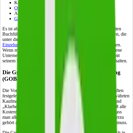
Kommanditgesellschaft (KG)
Offene Handelsgesellschaft
(OHG)
Aktiengesellschaft (AG)
Gesellschaft mit beschränkter Haftung (GmbH)
Es ist aber nicht jeder Unternehmer grundsätzlich zur doppelten
Buchführung verpflichtet. Das gilt vor allem für Unternehmen, die
unter die Kleinunternehmerregelung fallen. Auch bei
Einzelunternehmen
mit geringen Umsätzen gibt es Ausnahmen.
Wenn man sich nicht sicher ist, welche Regelung auf das eigene
Unternehmen zutrifft, kann man sich diesbezüglich einfach mit
seinem Steuerberater oder dem zuständigen
Finanzamt
unterhalten.
Die Grundsätze ordnungsgemäßer Buchführung
(GOB)
Die Vorgaben zur Buchführung sind in gesetzlichen Vorschriften
festgelegt. Grundsätzlich entspringen sie allerdings der altbewährten
Kaufmannspraxis. Dabei gelten die Grundsätze „Wahrheit“ und
„Klarheit“. Das heißt, die Buchführung muss wahrheitsgemäß alle
Kostenstellen ausführen und sie muss so übersichtlich sein, dass
man alle wichtigen Informationen leicht entnehmen kann. Hierzu
gehört auch, dass die Bilanz fälschungssicher erstellt werden muss.
Die Grundsätze zur ordnungsgemäßen Buchführung teilen sich in