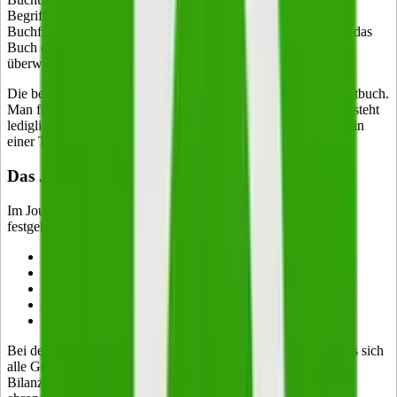
Begriff Buch stammt hierbei aus dem Bereich der klassischen
Buchführung. Damals wurden Rechnungen noch händisch in das
Buch eingetragen. Auch heute wird der Begriff trotz der
überwiegend elektronischen Buchhaltung noch benutzt.
Die beiden wichtigsten Bücher sind das Journal und das Hauptbuch.
Man führt sie immer getrennt voneinander. Eine Ausnahme besteht
lediglich beim amerikanischen Journal, bei dem beide Bücher in
einer Tabelle zusammengefasst sind.
Das Journal
Im Journal sind alle Geschäftsvorfälle mit folgenden Daten
festgehalten:
laufende Nummer
Datum
Betrag
Verweis auf Beleg
Hinweis zur Kontierung (Soll-/Habenkonto)
Bei der Erstellung eines Journals geht es vor allem darum, dass sich
alle Geschäftsvorfälle zeitlich geordnet verfolgen und
Bilanzpositionen zuordnen lassen. Voraussetzung für die