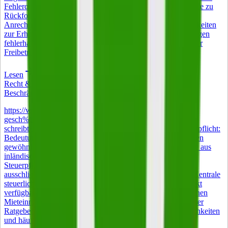
Fehlerquellen bei Anrechnung, Meldepflichten und Steuer, die zu
Rückforderungen führen können. Dieser Guide erklärt die
Anrechnungsmechanik mit Beispielrechnung, zeigt Möglichkeiten
zur Erhöhung des Freibetrags und hilft beim Widerspruch gegen
fehlerhafte Bescheide. Die Kurzversion 165 Euro monatlicher
Freibetrag auf den Nebenverdienst bei ALG-I-Bezug.
Lesen
Recht & Steuern
Beschränkte Steuerpflicht: Bedeutung und Anwendung
https://www.istockphoto.com/de/foto/nahaufnahme-eines-
gesch%C3%A4ftsmanns-der-statistiken-und-grafiken-am-
schreibtisch-gm2211543779-628526355 Beschränkte Steuerpflicht:
Bedeutung und Anwendung Wer keinen Wohnsitz und keinen
gewöhnlichen Aufenthalt in Deutschland hat, aber Einkünfte aus
inländischen Quellen bezieht, unterliegt der beschränkten
Steuerpflicht nach § 1 Absatz 4 EStG. Besteuert wird dann
ausschließlich der im Inland erzielte Teil des Einkommens. Zentrale
steuerliche Entlastungen entfallen oder sind nur eingeschränkt
verfügbar. Betroffen sind vor allem Auswanderer mit deutschen
Mieteinnahmen und Rentner mit Wohnsitz im Ausland. Dieser
Ratgeber erläutert die Rechtsgrundlagen, Gestaltungsmöglichkeiten
und häufige Praxisfehler.