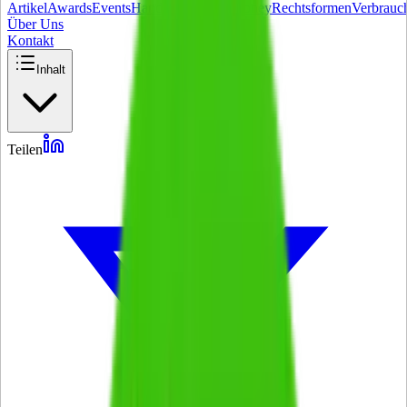
Artikel
Awards
Events
Handel
Influencer
Money
Rechtsformen
Verbrauc
Über Uns
Kontakt
Inhalt
Teilen