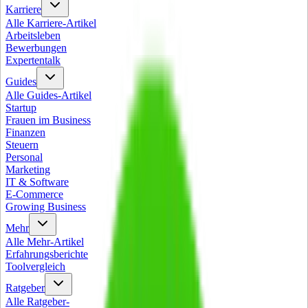
Karriere
Alle
Karriere
-Artikel
Arbeitsleben
Bewerbungen
Expertentalk
Guides
Alle
Guides
-Artikel
Startup
Frauen im Business
Finanzen
Steuern
Personal
Marketing
IT & Software
E-Commerce
Growing Business
Mehr
Alle
Mehr
-Artikel
Erfahrungsberichte
Toolvergleich
Ratgeber
Alle
Ratgeber
-