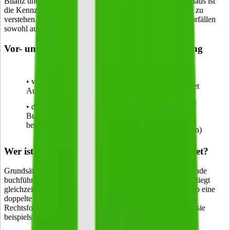
Bilanz und per
Gewinn- und Verlustrechnung
. Darüber hinaus ist
die Kennzeichnung doppelt auch auf der technischen Seite zu
verstehen. Hier steht sie für die Erfassung von Geschäftsvorfällen
sowohl auf der Soll- als auch auf der Haben-Seite.
Vor- und Nachteile der doppelten Buchführung
Vorteile
Nachteile
• viele zusätzliche
• nicht für Laien geeignet
Auswertungsmöglichkeiten
• Steuer muss im Voraus
• dank vieler verschiedener
gezahlt werden
Buchhaltungsprogramme
(problematisch bei
bessere Übersicht
unbezahlten Rechnungen)
Wer ist zur doppelten Buchführung verpflichtet?
Grundsätzlich ist jeder
Kaufmann
und jeder Gewerbetreibende
buchführungspflichtig. Wer buchführungspflichtig ist, unterliegt
gleichzeitig auch der Pflicht zur doppelten Buchführung. Ob eine
doppelte Buchführung notwendig ist, kann auch von der
Rechtsform abhängig sein. Bei folgenden Rechtsformen ist sie
beispielsweise verpflichtend: