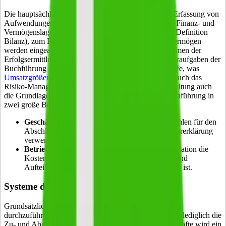
Die hauptsächliche Aufgabe der Buchführung ist die Erfassung von
Aufwendungen und Erträgen und die Darstellung der Finanz- und
Vermögenslage. Auch Änderungen in der Bilanz (zur Definition
Bilanz), zum Beispiel durch Änderungen im Anlagevermögen
werden eingearbeitet. Insgesamt dienen diese Maßnahmen der
Erfolgsermittlung innerhalb des Unternehmens. Sonderaufgaben der
Buchführung sind die Beobachtung der inneren Abläufe, was
Umsatzgrößen
, Kapital- und Schuldverhältnisse oder auch das
Risiko-Management angeht. Schließlich ist die Buchhaltung auch
die Grundlage der Besteuerung. Gegliedert ist die Buchführung in
zwei große Bereiche nämlich die
Geschäfts- und Bilanzbuchhaltung
, die die Zahlen für den
Abschluss liefert und für die Erstellung der Steuererklärung
verwendet wird.
Betriebsbuchhaltung
, die zusammen mit Kalkulation die
Kostenrechnung umfasst und für die Erfassung und
Aufteilung von Kosten und Leistungen zuständig ist.
Systeme der Buchführung
Grundsätzlich gibt es zwei Systeme, die Buchführung
durchzuführen. Bei der einfachen Buchführung werden lediglich die
Zu- und Abgänge chronologisch gebucht. Für Bargeschäfte wird ein