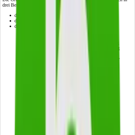
drei Bereiche:
die Belegpflicht
die Organisationsgrundsätze
die Buchungsgrundsätze
• es darf keine Buchung
erfolgen, für die kein Beleg
vorliegt • entsteht der Beleg
nicht unmittelbar aus dem
Geschäftsfall, ist ein eigener
anzufertigen • Belege
müssen jeder Revision
standhalten (z. B. vom
Die Belegpflicht
Finanzamt) • z. B.
Rechnungskopien,
Lohnbelege,
Abschreibungsbelege,
Materialentnahmescheine •
Aufbewahrungspflicht für
Belege 10 Jahre, bei
Handelsbriefen 6 Jahre
• jeder Geschäftsvorfall muss
in einem Beleg erfasst