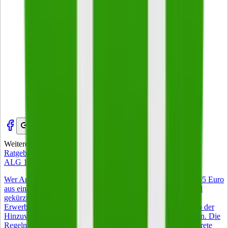
Weitere Artikel
Zur Startseite
Ratgeber
ALG 1 Zuverdienst – was 2026 gilt
Wer Arbeitslosengeld I bezieht, darf 2026 monatlich bis zu 165 Euro
aus einem Nebenjob behalten, ohne dass das Arbeitslosengeld
gekürzt wird. Voraussetzung ist, dass die wöchentliche
Erwerbstätigkeit unter 15 Stunden bleibt. Jeder Euro oberhalb der
Hinzuverdienstgrenze wird vollständig vom ALG I abgezogen. Die
Regeln wirken auf den ersten Blick einfach, haben aber konkrete