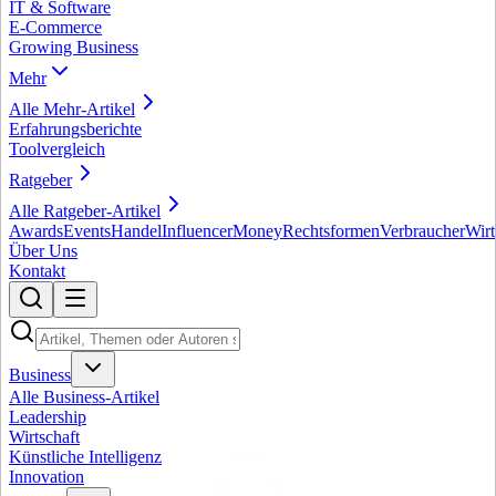
IT & Software
E-Commerce
Growing Business
Mehr
Alle
Mehr
-Artikel
Erfahrungsberichte
Toolvergleich
Ratgeber
Alle
Ratgeber
-Artikel
Awards
Events
Handel
Influencer
Money
Rechtsformen
Verbraucher
Wirt
Über Uns
Kontakt
Business
Alle
Business
-Artikel
Leadership
Wirtschaft
Künstliche Intelligenz
Innovation