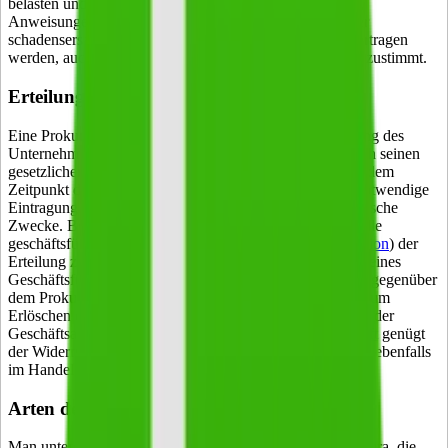
belasten und veräußern kann. Weigert sich der Prokurist,
Anweisungen der Geschäftsführung zu befolgen, kann er
schadensersatzpflichtig sein. Die Prokura kann nicht übertragen
werden, auch wenn der Unternehmer einer Übertragung zustimmt.
Erteilung und Erlöschen der Prokura
Eine Prokura kann nur durch eine ausdrückliche Erklärung des
Unternehmensinhabers, eines Voll
Kaufmann
s oder durch seinen
gesetzlichen Vertreter erteilt werden. Die Erteilung ist ab dem
Zeitpunkt der Zeichnung des Prokuristen wirksam, die notwendige
Eintragung in das Handelsregister verfolgt nur deklaratorische
Zwecke. Bei einer offenen Handelsgesellschaft müssen alle
geschäftsführenden Gesellschafter (
Gesellschafter Definition
) der
Erteilung zustimmen. Allerdings genügt die Zustimmung eines
Geschäftsführers für die Erteilung gegenüber Dritten und gegenüber
dem Prokuristen. Ein jederzeit möglicher Widerruf führt zum
Erlöschen der Prokura. Ebenso bei einer Kündigung oder der
Geschäftsauflösung. Bei einer
offenen Handelsgesellschaft
genügt
der Widerruf eines Gesellschafters. Die Beendigung muss ebenfalls
im Handelsregister vermerkt werden.
Arten der Prokura
Man unterscheidet drei Arten der Prokura, die Einzelprokura, die