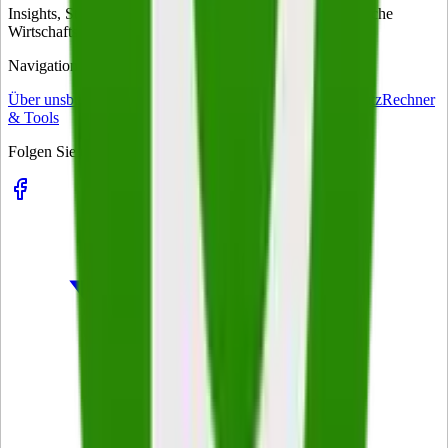
Insights, Strategien und Trends für Entscheider – das tägliche
Wirtschaftsmagazin für Führungskräfte in Deutschland.
Navigation
Über uns
business-on Match
Kontakt
Impressum
Datenschutz
Rechner
& Tools
Folgen Sie uns