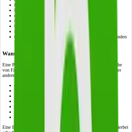
Beantragungen von Eintragungen ins Handelsregister
Eide für den Kaufmann (
Kaufmann Definition
)
die Beantragung einer Insolvenz
Steuererklärungen für den Kaufmann unterschreiben
Grundstücke verkaufen
Prokura erteilen
Geschäftsabschlüsse, die auf eine Beendigung des laufenden
Betriebs abzielen
Wann erlischt eine Prokura?
Eine Prokura ist nicht uneingeschränkt gültig. Es gibt eine Reihe
von Fällen, in denen sie aufgehoben wird. Hierzu gehören unter
anderem:
der Wechsel des Geschäftsinhabers
Widerruf
Insolvenz
Geschäftsunfähigkeit des Prokuristen
Verkauf des Handelsgeschäfts
Beendigung des Gewerbebetriebs
Entlassung des Prokuristen
Eine Besonderheit besteht beim Tod des Geschäftsinhabers. Hierbei