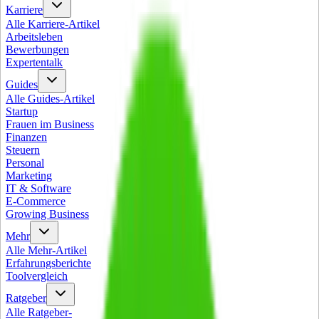
Karriere
Alle
Karriere
-Artikel
Arbeitsleben
Bewerbungen
Expertentalk
Guides
Alle
Guides
-Artikel
Startup
Frauen im Business
Finanzen
Steuern
Personal
Marketing
IT & Software
E-Commerce
Growing Business
Mehr
Alle
Mehr
-Artikel
Erfahrungsberichte
Toolvergleich
Ratgeber
Alle
Ratgeber
-