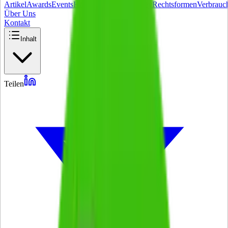
Artikel
Awards
Events
Handel
Influencer
Money
Rechtsformen
Verbrauc
Über Uns
Kontakt
Inhalt
Teilen