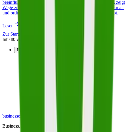
beeinflusst. Der folgende Artikel erklärt die USP Bedeutung, zeigt
Wege zur Entwicklung eines belastbaren Alleinstellungsmerkmals
und ordnet ein, warum das Konzept auch 2026 relevant bleibt.
Lesen
Zur Startseite
Inhalt
0
von
1
1
Welchen Umfang hat die Prokura?
Erteilung und Erlöschen der Prokura
Arten der Prokura
Einzelprokura
Filialprokura
Gesamtprokura
Vollmachten des Prokuristen im Überblick
Wann erlischt eine Prokura?
Beschränkung der Prokura
Rechtliche Grundlagen der Prokura
business
on
Business. Klartext.