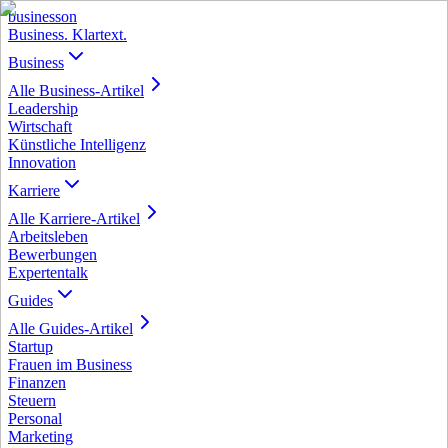
business
on
Business. Klartext.
Business
Alle
Business
-Artikel
Leadership
Wirtschaft
Künstliche Intelligenz
Innovation
Karriere
Alle
Karriere
-Artikel
Arbeitsleben
Bewerbungen
Expertentalk
Guides
Alle
Guides
-Artikel
Startup
Frauen im Business
Finanzen
Steuern
Personal
Marketing