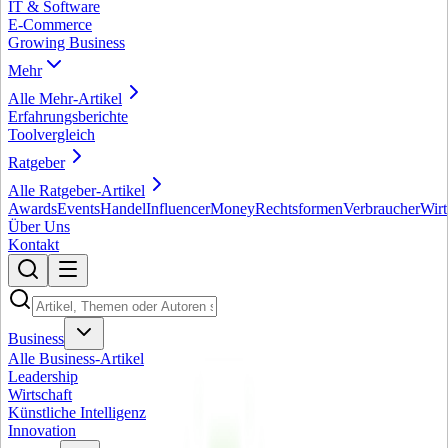
IT & Software
E-Commerce
Growing Business
Mehr
Alle
Mehr
-Artikel
Erfahrungsberichte
Toolvergleich
Ratgeber
Alle
Ratgeber
-Artikel
Awards
Events
Handel
Influencer
Money
Rechtsformen
Verbraucher
Wirt
Über Uns
Kontakt
Business
Alle
Business
-Artikel
Leadership
Wirtschaft
Künstliche Intelligenz
Innovation