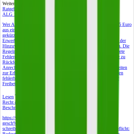
Weitere Artikel
Zur Startseite
Ratgeber
ALG 1 Zuverdienst – was 2026 gilt
Wer Arbeitslosengeld I bezieht, darf 2026 monatlich bis zu 165 Euro
aus einem Nebenjob behalten, ohne dass das Arbeitslosengeld
gekürzt wird. Voraussetzung ist, dass die wöchentliche
Erwerbstätigkeit unter 15 Stunden bleibt. Jeder Euro oberhalb der
Hinzuverdienstgrenze wird vollständig vom ALG I abgezogen. Die
Regeln wirken auf den ersten Blick einfach, haben aber konkrete
Fehlerquellen bei Anrechnung, Meldepflichten und Steuer, die zu
Rückforderungen führen können. Dieser Guide erklärt die
Anrechnungsmechanik mit Beispielrechnung, zeigt Möglichkeiten
zur Erhöhung des Freibetrags und hilft beim Widerspruch gegen
fehlerhafte Bescheide. Die Kurzversion 165 Euro monatlicher
Freibetrag auf den Nebenverdienst bei ALG-I-Bezug.
Lesen
Recht & Steuern
Beschränkte Steuerpflicht: Bedeutung und Anwendung
https://www.istockphoto.com/de/foto/nahaufnahme-eines-
gesch%C3%A4ftsmanns-der-statistiken-und-grafiken-am-
schreibtisch-gm2211543779-628526355 Beschränkte Steuerpflicht:
Bedeutung und Anwendung Wer keinen Wohnsitz und keinen