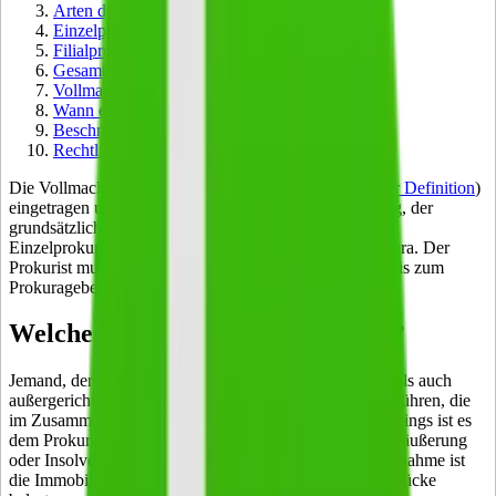
Arten der Prokura
Einzelprokura
Filialprokura
Gesamtprokura
Vollmachten des Prokuristen im Überblick
Wann erlischt eine Prokura?
Beschränkung der Prokura
Rechtliche Grundlagen der Prokura
Die Vollmacht wird im Handelsregister (
Handelsregister Definition
)
eingetragen und verfügt über einen festgelegten Umfang, der
grundsätzlich unbeschränkt ist. Man unterscheidet die
Einzelprokura, die Filialprokura sowie die Gesamtprokura. Der
Prokurist muss nicht zwingend in einem Arbeitsverhältnis zum
Prokurageber stehen.
Welchen Umfang hat die Prokura?
Jemand, der die Prokura trägt, darf sowohl gerichtliche als auch
außergerichtliche Geschäfte und Rechtshandlungen ausführen, die
im Zusammenhang mit dem Unternehmen stehen. Allerdings ist es
dem Prokuristen nicht gestattet, Handlungen wie die Veräußerung
oder Insolvenzbeantragung durchzuführen. Einzige Ausnahme ist
die Immobiliarklausel, bei der der Prokuraträger Grundstücke