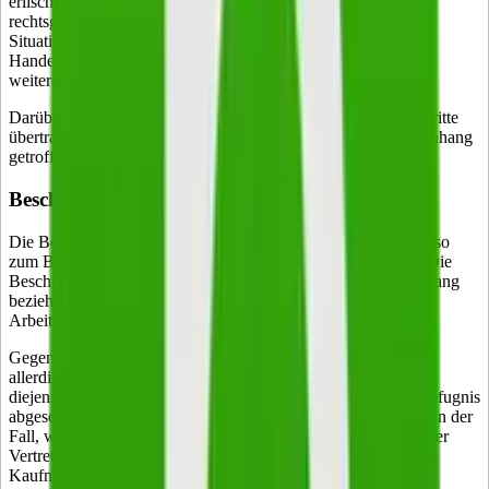
erlischt die Prokura nicht (§ 52 Abs. 3 HGB). Die
rechtsgeschäftliche Vollmacht bleibt bestehen. Ähnlich ist die
Situation, wenn eine Prokura nach einem Widerruf nicht im
Handelsregister gelöscht wird. Hier können Dritte sich auf die
weitere Gültigkeit der Prokura berufen (§ 15 Abs. 1 HGB).
Darüber hinaus ist zu beachten, dass eine Prokura nicht auf Dritte
übertragbar ist. Alle Entscheidungen, die in diesem Zusammenhang
getroffen werden, sind nichtig.
Beschränkung der Prokura
Die Beschränkung einer Prokura ist nur im Innenverhältnis, also
zum Beispiel zwischen Kaufmann und Prokuristen möglich. Die
Beschränkung kann sich in diesem Fall auch nur auf den Umfang
beziehen, beispielsweise im Rahmen eines Dienst- oder
Arbeitsvertrages des Prokuristen.
Gegenüber Dritten sind Beschränkungen im Innenverhältnis
allerdings absolut unwirksam. Aus diesem Grund sind auch
diejenigen Geschäfte, die vom Prokuristen ohne Vertretungsbefugnis
abgeschlossen wurden, verbindlich. Dies ist allerdings nur dann der
Fall, wenn der Geschäftspartner keine Kenntnis vom Fehlen der
Vertretungsbefugnis hatte. In diesem Fall ist der Prokurist dem
Kaufmann allerdings zum Schadenersatz verpflichtet.