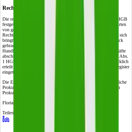
Rechtliche Grundlagen der Prokura
Die rechtlichen Grundlagen der Prokura sind in § 48 bis § 53 HGB
festgehalten. Gem. § 49 Abs. 1 HGB berechtigt sie „zu allen Arten
von gerichtlichen und außergerichtlichen Geschäften und
Rechtshandlungen, die der Betrieb eines Handelsgewerbes mit sich
bringt“. Durch den unbestimmten Artikel ist dabei zum Ausdruck
gebracht, dass der Prokurist anders als der
Handlungsbevollmächtigte auch branchenübergreifende Geschäfte
abschließen darf. Dessen Geschäftsfeld ist hingegen gem. § 54 Abs.
1 HGB beschränkt. Wichtig ist dabei, dass die Prokura ausdrücklich
erteilt und vom Inhaber des Handelsgewerbes in das Handelsregister
eingetragen wird.
Die Eintragung hat deklaratorische Wirkung. Die handelsrechtliche
Prokura ist nämlich bereits durch die förmliche Ernennung zum
Prokuristen begründet.
Florian Weis
Teilen: