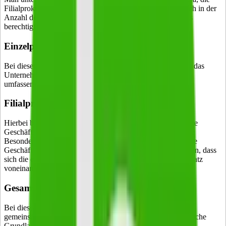
Filialprokura und die Gesamtprokura. Sie unterscheiden sich in der
Anzahl der Personen, die zur Vertretung des Unternehmens
berechtigt sind.
Einzelprokura
Bei dieser Art erhält nur eine einzige Person die Vollmacht, das
Unternehmen nach außen zu vertreten. Diese Vollmacht ist
umfassend.
Filialprokura
Hierbei beschränkt sich die Prokura auf eine Filiale oder eine
Geschäftsstelle des Unternehmens (§ 50 Abs. 3 HGB). Eine
Besonderheit ist die Generalprokura. Sie bezieht sich auf alle
Geschäftsstellen eines Unternehmens. Hierbei ist zu beachten, dass
sich die einzelnen Niederlassungen durch einen Namenszusatz
voneinander unterscheiden lassen.
Gesamtprokura
Bei dieser Art sind zwei oder mehr Prokuristen berechtigt,
gemeinsam geschäftliche Entscheidungen zu treffen. Rechtliche
Grundlage ist § 48 Abs. 2 HGB. Die Prokuristen sind zum