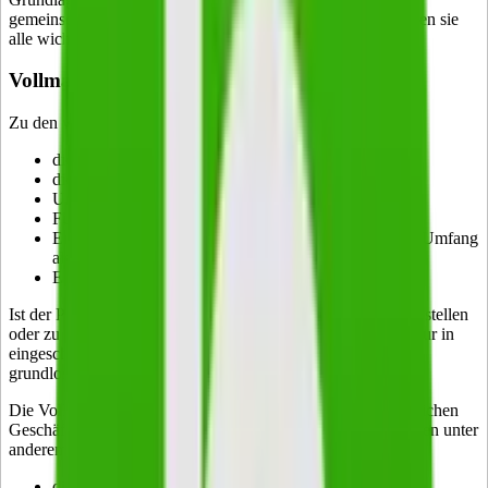
gemeinschaftlichen Handeln verpflichtet. Auch unterschreiben sie
alle wichtigen Unterlagen gemeinsam.
Vollmachten des Prokuristen im Überblick
Zu den wichtigsten Befugnissen eines Prokuristen gehören:
die Führung des Geschäftsverkehrs
die Zeichnung von Wechseln
Unterzeichnung von Verbindlichkeiten
Führung von Prozessen
Erteilung von Handlungsvollmachten mit geringerem Umfang
als der Prokura
Eingehen von Vergleichen
Ist der Prokurist berechtigt,
selbstständig
Arbeitnehmer einzustellen
oder zu entlassen, gilt das Kündigungsschutzgesetz für ihn nur in
eingeschränktem Maße (§ 14 Abs. 2 § 9 Abs. 1 S. 2 KschG,
grundlose Beendigung gegen Abfindung).
Die Vollmachten des Prokuristen enden dort, wo die persönlichen
Geschäfte des Unternehmensinhabers beginnen. Hierzu zählen unter
anderem:
die Unterzeichnung von Jahresabschlüssen