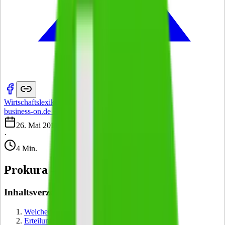
Wirtschaftslexikon
·
business-on.de Redaktion
·
26. Mai 2011
·
4 Min.
Prokura – Handelsvollmacht
Inhaltsverzeichnis:
Welchen Umfang hat die Prokura?
Erteilung und Erlöschen der Prokura