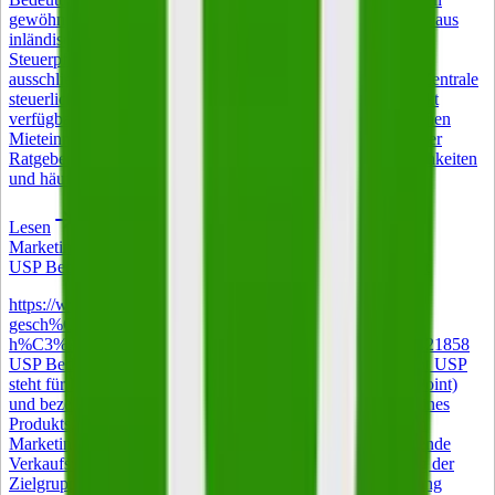
gewöhnlichen Aufenthalt in Deutschland hat, aber Einkünfte aus
inländischen Quellen bezieht, unterliegt der beschränkten
Steuerpflicht nach § 1 Absatz 4 EStG. Besteuert wird dann
ausschließlich der im Inland erzielte Teil des Einkommens. Zentrale
steuerliche Entlastungen entfallen oder sind nur eingeschränkt
verfügbar. Betroffen sind vor allem Auswanderer mit deutschen
Mieteinnahmen und Rentner mit Wohnsitz im Ausland. Dieser
Ratgeber erläutert die Rechtsgrundlagen, Gestaltungsmöglichkeiten
und häufige Praxisfehler.
Lesen
Marketing
USP Bedeutung – was ein Alleinstellungsmerkmal ausmacht
https://www.istockphoto.com/de/foto/gl%C3%BCckliche-
gesch%C3%A4ftsfrau-mittleren-alters-managerin-beim-
h%C3%A4ndesch%C3%BCtteln-bei-gm2004890520-560421858
USP Bedeutung – was ein Alleinstellungsmerkmal ausmacht USP
steht für Unique Selling Proposition (auch Unique Selling Point)
und bezeichnet im Deutschen das Alleinstellungsmerkmal eines
Produkts, einer Dienstleistung oder eines Unternehmens. Im
Marketing ist der Begriff zentral: Gemeint ist das entscheidende
Verkaufsversprechen, das ein Angebot in der Wahrnehmung der
Zielgruppe unverwechselbar macht und die Kaufentscheidung